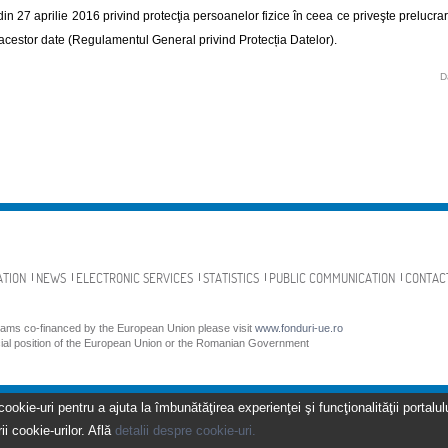
din 27 aprilie 2016 privind protecţia persoanelor fizice în ceea ce priveşte prelucrar
a acestor date (Regulamentul General privind Protecția Datelor).
D
ATION
NEWS
ELECTRONIC SERVICES
STATISTICS
PUBLIC COMMUNICATION
CONTAC
grams co-financed by the European Union please visit
www.fonduri-ue.ro
icial position of the European Union or the Romanian Government
kie-uri pentru a ajuta la îmbunătăţirea experienţei şi funcţionalităţii portalulu
ii cookie-urilor. Află
detalii despre cookie-uri.