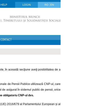
HELP
LOGIN
RO
EN
CONTACT
ete, în această secţiune aveţi posibilitatea de a
onale de Pensii Publice utilizează CNP-ul, care
l de asigurat în sistemul public de pensii, orice
ne obligatoriu CNP-ul dvs.
i (UE) 2016/679 al Parlamentului European și al