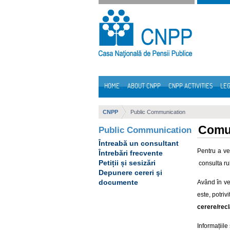
Skip to Content
HOME
ABOUT CNPP
CNPP ACTIVITIES
LEG
Navigation
CNPP
Public Communication
Comun
Public Communication
Întreabă un consultant
Pentru a ven
Întrebări frecvente
Petiții și sesizări
consulta ru
Depunere cereri şi
documente
Având în ve
este, potriv
cerere/rec
Informațiil