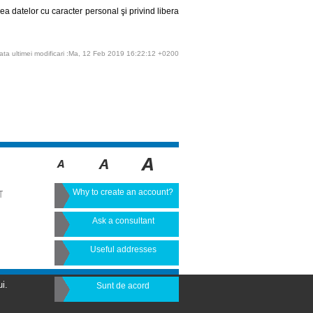
ea datelor cu caracter personal şi privind libera
ata ultimei modificari :Ma, 12 Feb 2019 16:22:12 +0200
Why to create an account?
T
Ask a consultant
Useful addresses
i.
Sunt de acord