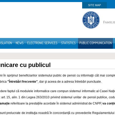
SITE MAP
ISLATION
NEWS
ELECTRONIC SERVICES
STATISTICS
PUBLIC COMMUNICATION
icare cu publicul
i în sprijinul beneficiarilor sistemului public de pensii cu informaţii cât mai compl
brica
"Întrebări frecvente"
, dar şi aceea de a adresa întrebări punctuale.
dere faptul că modulele informatice care compun sistemul informatic al Casei Nați
it art. 15, alin. 1 din Legea 263/2010 privind sistemul unitar de pensii publice, codu
lamație
referitoare la prestațiile acordate în sistemul administrat de CNPP,
va conți
e sunt prelucrate de instituţia noastră în concordanță cu prevederile Regulamentulu