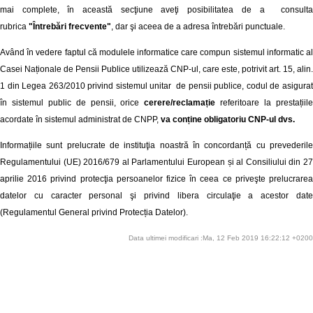
mai complete, în această secţiune aveţi posibilitatea de a consulta
rubrica
"Întrebări frecvente"
, dar şi aceea de a adresa întrebări punctuale.
Având în vedere faptul că modulele informatice care compun sistemul informatic al
Casei Naționale de Pensii Publice utilizează CNP-ul, care este, potrivit art. 15, alin.
1 din Legea 263/2010 privind sistemul unitar de pensii publice, codul de asigurat
în sistemul public de pensii, orice
cerere/reclamație
referitoare la prestațiil
acordate în sistemul administrat de CNPP,
va conține obligatoriu CNP-ul dvs.
Informațiile sunt prelucrate de instituţia noastră în concordanță cu prevederile
Regulamentului (UE) 2016/679 al Parlamentului European și al Consiliului din 27
aprilie 2016 privind protecţia persoanelor fizice în ceea ce priveşte prelucrarea
datelor cu caracter personal şi privind libera circulaţie a acestor date
(Regulamentul General privind Protecția Datelor).
Data ultimei modificari :Ma, 12 Feb 2019 16:22:12 +0200