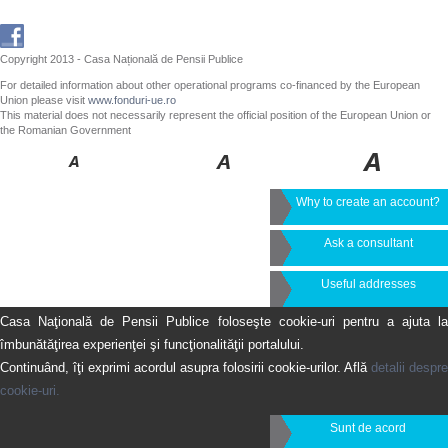
Copyright 2013 - Casa Națională de Pensii Publice
For detailed information about other operational programs co-financed by the European
Union please visit
www.fonduri-ue.ro
This material does not necessarily represent the official position of the European Union or
the Romanian Government
Why to create an account?
Ask a consultant
Useful addresses
Casa Naţională de Pensii Publice foloseşte cookie-uri pentru a ajuta la
îmbunătăţirea experienţei şi funcţionalităţii portalului.
Continuând, îţi exprimi acordul asupra folosirii cookie-urilor. Află
detalii despre
cookie-uri.
Sunt de acord