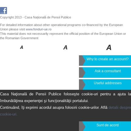
Copyright 2013 - Casa Națională de Pensii Publice
For detailed information about other operational programs co-financed by the European
Union please visit
www.fonduri-ue.ro
This material does not necessarily represent the official position of the European Union or
the Romanian Government
Why to create an account?
Ask a consultant
Useful addresses
Casa Naţională de Pensii Publice foloseşte cookie-uri pentru a ajuta la
îmbunătăţirea experienţei şi funcţionalităţii portalului.
Continuând, îţi exprimi acordul asupra folosirii cookie-urilor. Află
detalii despre
cookie-uri.
Sunt de acord