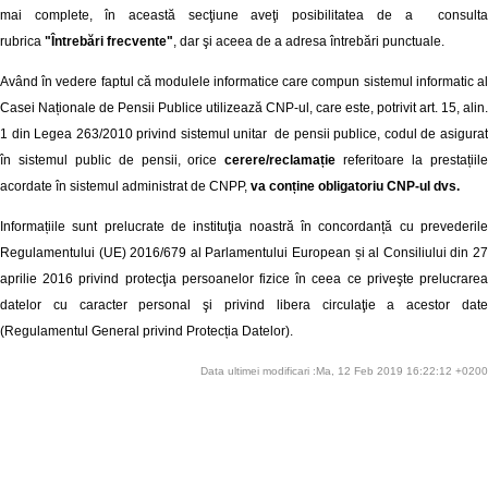
mai complete, în această secţiune aveţi posibilitatea de a consulta
rubrica
"Întrebări frecvente"
, dar şi aceea de a adresa întrebări punctuale.
Având în vedere faptul că modulele informatice care compun sistemul informatic al
Casei Naționale de Pensii Publice utilizează CNP-ul, care este, potrivit art. 15, alin.
1 din Legea 263/2010 privind sistemul unitar de pensii publice, codul de asigurat
în sistemul public de pensii, orice
cerere/reclamație
referitoare la prestațiil
acordate în sistemul administrat de CNPP,
va conține obligatoriu CNP-ul dvs.
Informațiile sunt prelucrate de instituţia noastră în concordanță cu prevederile
Regulamentului (UE) 2016/679 al Parlamentului European și al Consiliului din 27
aprilie 2016 privind protecţia persoanelor fizice în ceea ce priveşte prelucrarea
datelor cu caracter personal şi privind libera circulaţie a acestor date
(Regulamentul General privind Protecția Datelor).
Data ultimei modificari :Ma, 12 Feb 2019 16:22:12 +0200