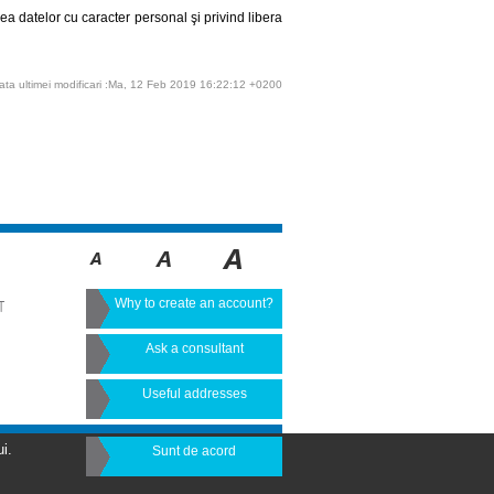
ea datelor cu caracter personal şi privind libera
ata ultimei modificari :Ma, 12 Feb 2019 16:22:12 +0200
Why to create an account?
T
Ask a consultant
Useful addresses
i.
Sunt de acord