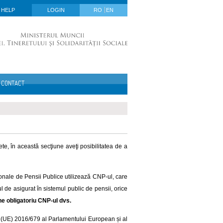
HELP
LOGIN
RO
EN
CONTACT
ete, în această secţiune aveţi posibilitatea de a
onale de Pensii Publice utilizează CNP-ul, care
l de asigurat în sistemul public de pensii, orice
ne obligatoriu CNP-ul dvs.
i (UE) 2016/679 al Parlamentului European și al