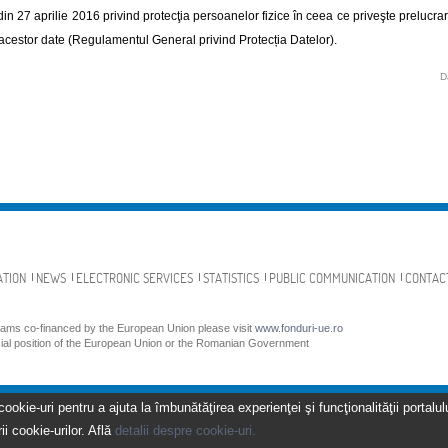
din 27 aprilie 2016 privind protecţia persoanelor fizice în ceea ce priveşte prelucrar
a acestor date (Regulamentul General privind Protecția Datelor).
D
ATION
NEWS
ELECTRONIC SERVICES
STATISTICS
PUBLIC COMMUNICATION
CONTAC
grams co-financed by the European Union please visit
www.fonduri-ue.ro
icial position of the European Union or the Romanian Government
kie-uri pentru a ajuta la îmbunătăţirea experienţei şi funcţionalităţii portalulu
ii cookie-urilor. Află
detalii despre cookie-uri.