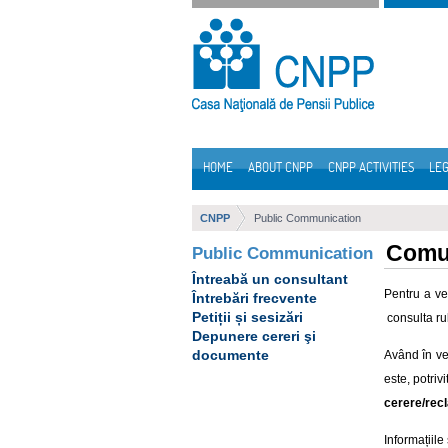
Skip to Content
HOME
ABOUT CNPP
CNPP ACTIVITIES
LEG
Navigation
CNPP
Public Communication
Comun
Public Communication
Întreabă un consultant
Pentru a ven
Întrebări frecvente
Petiții și sesizări
consulta ru
Depunere cereri şi
documente
Având în ve
este, potriv
cerere/rec
Informațiil