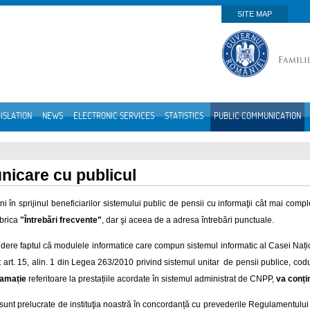
SITE MAP
ISLATION
NEWS
ELECTRONIC SERVICES
STATISTICS
PUBLIC COMMUNICATION
icare cu publicul
i în sprijinul beneficiarilor sistemului public de pensii cu informaţii cât mai compl
brica
"Întrebări frecvente"
, dar şi aceea de a adresa întrebări punctuale.
dere faptul că modulele informatice care compun sistemul informatic al Casei Nați
it art. 15, alin. 1 din Legea 263/2010 privind sistemul unitar de pensii publice, codu
lamație
referitoare la prestațiile acordate în sistemul administrat de CNPP,
va conți
e sunt prelucrate de instituţia noastră în concordanță cu prevederile Regulamentulu