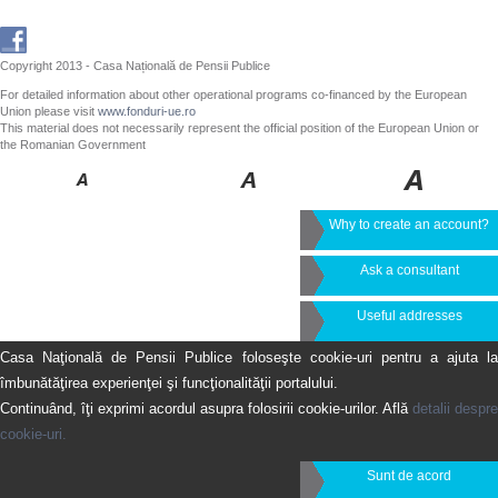
Copyright 2013 - Casa Națională de Pensii Publice
For detailed information about other operational programs co-financed by the European
Union please visit
www.fonduri-ue.ro
This material does not necessarily represent the official position of the European Union or
the Romanian Government
Why to create an account?
Ask a consultant
Useful addresses
Casa Naţională de Pensii Publice foloseşte cookie-uri pentru a ajuta la
îmbunătăţirea experienţei şi funcţionalităţii portalului.
Continuând, îţi exprimi acordul asupra folosirii cookie-urilor. Află
detalii despre
cookie-uri.
Sunt de acord