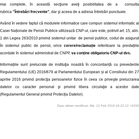
mai complete, în această secţiune aveţi posibilitatea de a consulta
rubrica
"Întrebări frecvente"
, dar şi aceea de a adresa întrebări punctuale.
Având în vedere faptul că modulele informatice care compun sistemul informatic al
Casei Naționale de Pensii Publice utilizează CNP-ul, care este, potrivit art. 15, alin.
1 din Legea 263/2010 privind sistemul unitar de pensii publice, codul de asigurat
în sistemul public de pensii, orice
cerere/reclamație
referitoare la prestațiil
acordate în sistemul administrat de CNPP,
va conține obligatoriu CNP-ul dvs.
Informațiile sunt prelucrate de instituţia noastră în concordanță cu prevederile
Regulamentului (UE) 2016/679 al Parlamentului European și al Consiliului din 27
aprilie 2016 privind protecţia persoanelor fizice în ceea ce priveşte prelucrarea
datelor cu caracter personal şi privind libera circulaţie a acestor date
(Regulamentul General privind Protecția Datelor).
Data ultimei modificari :Ma, 12 Feb 2019 16:22:12 +0200