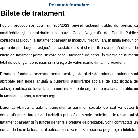
Descarcă formulare
Bilete de tratament
Potrivit prevederilor Legii nr.
360/2023 privind sistemul public de pensii, cu
modificările și completările ulterioare
, Casa Naţională de Pensii Publice
contractează locuri la tratament balnear, la începutul fiecărui an, în limita fondurilor
aprobate prin bugetul asigurărilor sociale de stat şi repartizează numărul total de
bilete de tratament pentru fiecare casă judeţeană de pensii în funcţie de numărul
total de potenţiali beneficiari şi în funcţie de valorificările din anii precedenţi.
Deoarece fondurile necesare pentru achiziţia de bilete de tratament balnear sunt
aprobate prin legea anuală a bugetului asigurărilor sociale de stat, licitaţia de
achiziţie publică de locuri la tratament nu se poate organiza până la data publicării
în Monitorul Oficial, a acestei legi.
După aprobarea anuală a bugetului asigurărilor sociale de stat va putea fi
demarată procedura privind achiziţia publică de servicii hoteliere, de restaurant şi
tratament balnear, şi în funcţie de tarifele ofertate de prestatori, vor fi contractate un
număr de locuri la tratament balnear şi se va realiza repartiţia pe judeţe a biletelor.