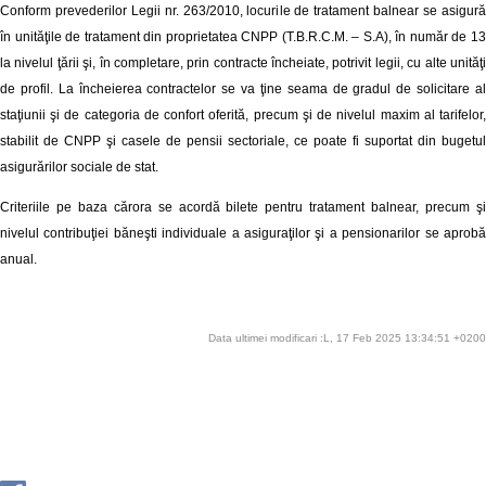
Conform prevederilor Legii nr. 263/2010, locurile de tratament balnear se asigură
în unităţile de tratament din proprietatea CNPP (T.B.R.C.M. – S.A), în număr de 13
la nivelul ţării şi, în completare, prin contracte încheiate, potrivit legii, cu alte unităţi
de profil. La încheierea contractelor se va ţine seama de gradul de solicitare al
staţiunii şi de categoria de confort oferită, precum şi de nivelul maxim al tarifelor,
stabilit de CNPP şi casele de pensii sectoriale, ce poate fi suportat din bugetul
asigurărilor sociale de stat.
Criteriile pe baza cărora se acordă bilete pentru tratament balnear, precum şi
nivelul contribuţiei băneşti individuale a asiguraţilor şi a pensionarilor se aprobă
anual.
Data ultimei modificari :L, 17 Feb 2025 13:34:51 +0200