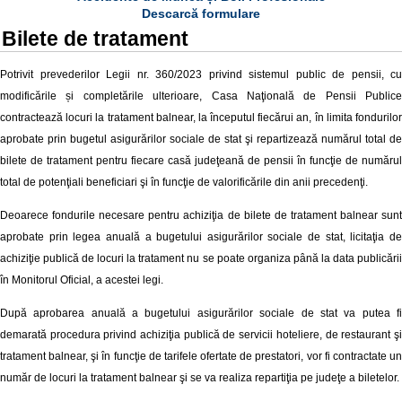
Descarcă formulare
Bilete de tratament
Potrivit prevederilor Legii nr.
360/2023 privind sistemul public de pensii, cu
modificările și completările ulterioare
, Casa Naţională de Pensii Publice
contractează locuri la tratament balnear, la începutul fiecărui an, în limita fondurilor
aprobate prin bugetul asigurărilor sociale de stat şi repartizează numărul total de
bilete de tratament pentru fiecare casă judeţeană de pensii în funcţie de numărul
total de potenţiali beneficiari şi în funcţie de valorificările din anii precedenţi.
Deoarece fondurile necesare pentru achiziţia de bilete de tratament balnear sunt
aprobate prin legea anuală a bugetului asigurărilor sociale de stat, licitaţia de
achiziţie publică de locuri la tratament nu se poate organiza până la data publicării
în Monitorul Oficial, a acestei legi.
După aprobarea anuală a bugetului asigurărilor sociale de stat va putea fi
demarată procedura privind achiziţia publică de servicii hoteliere, de restaurant şi
tratament balnear, şi în funcţie de tarifele ofertate de prestatori, vor fi contractate un
număr de locuri la tratament balnear şi se va realiza repartiţia pe judeţe a biletelor.