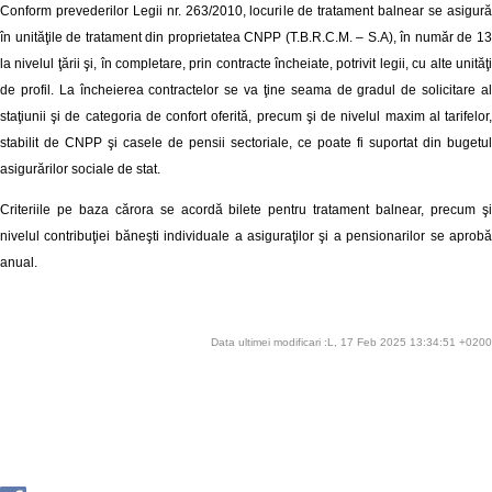
Conform prevederilor Legii nr. 263/2010, locurile de tratament balnear se asigură
în unităţile de tratament din proprietatea CNPP (T.B.R.C.M. – S.A), în număr de 13
la nivelul ţării şi, în completare, prin contracte încheiate, potrivit legii, cu alte unităţi
de profil. La încheierea contractelor se va ţine seama de gradul de solicitare al
staţiunii şi de categoria de confort oferită, precum şi de nivelul maxim al tarifelor,
stabilit de CNPP şi casele de pensii sectoriale, ce poate fi suportat din bugetul
asigurărilor sociale de stat.
Criteriile pe baza cărora se acordă bilete pentru tratament balnear, precum şi
nivelul contribuţiei băneşti individuale a asiguraţilor şi a pensionarilor se aprobă
anual.
Data ultimei modificari :L, 17 Feb 2025 13:34:51 +0200