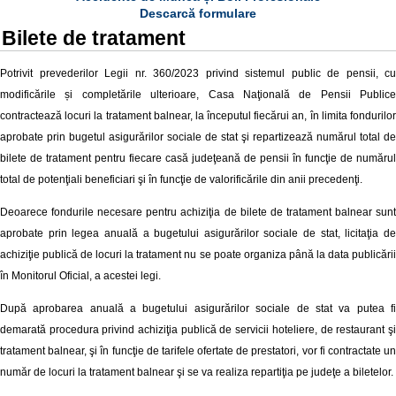
Descarcă formulare
Bilete de tratament
Potrivit prevederilor Legii nr.
360/2023 privind sistemul public de pensii, cu
modificările și completările ulterioare
, Casa Naţională de Pensii Publice
contractează locuri la tratament balnear, la începutul fiecărui an, în limita fondurilor
aprobate prin bugetul asigurărilor sociale de stat şi repartizează numărul total de
bilete de tratament pentru fiecare casă judeţeană de pensii în funcţie de numărul
total de potenţiali beneficiari şi în funcţie de valorificările din anii precedenţi.
Deoarece fondurile necesare pentru achiziţia de bilete de tratament balnear sunt
aprobate prin legea anuală a bugetului asigurărilor sociale de stat, licitaţia de
achiziţie publică de locuri la tratament nu se poate organiza până la data publicării
în Monitorul Oficial, a acestei legi.
După aprobarea anuală a bugetului asigurărilor sociale de stat va putea fi
demarată procedura privind achiziţia publică de servicii hoteliere, de restaurant şi
tratament balnear, şi în funcţie de tarifele ofertate de prestatori, vor fi contractate un
număr de locuri la tratament balnear şi se va realiza repartiţia pe judeţe a biletelor.