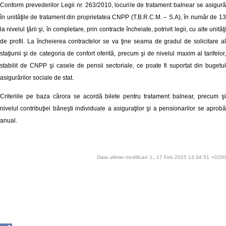
Conform prevederilor Legii nr. 263/2010, locurile de tratament balnear se asigură
în unităţile de tratament din proprietatea CNPP (T.B.R.C.M. – S.A), în număr de 13
la nivelul ţării şi, în completare, prin contracte încheiate, potrivit legii, cu alte unităţi
de profil. La încheierea contractelor se va ţine seama de gradul de solicitare al
staţiunii şi de categoria de confort oferită, precum şi de nivelul maxim al tarifelor,
stabilit de CNPP şi casele de pensii sectoriale, ce poate fi suportat din bugetul
asigurărilor sociale de stat.
Criteriile pe baza cărora se acordă bilete pentru tratament balnear, precum şi
nivelul contribuţiei băneşti individuale a asiguraţilor şi a pensionarilor se aprobă
anual.
Data ultimei modificari :L, 17 Feb 2025 13:34:51 +0200