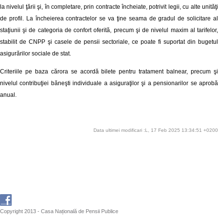
la nivelul ţării şi, în completare, prin contracte încheiate, potrivit legii, cu alte unităţi
de profil. La încheierea contractelor se va ţine seama de gradul de solicitare al
staţiunii şi de categoria de confort oferită, precum şi de nivelul maxim al tarifelor,
stabilit de CNPP şi casele de pensii sectoriale, ce poate fi suportat din bugetul
asigurărilor sociale de stat.
Criteriile pe baza cărora se acordă bilete pentru tratament balnear, precum şi
nivelul contribuţiei băneşti individuale a asiguraţilor şi a pensionarilor se aprobă
anual.
Data ultimei modificari :L, 17 Feb 2025 13:34:51 +0200
Copyright 2013 - Casa Națională de Pensii Publice