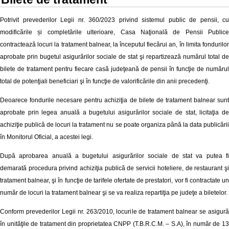
Potrivit prevederilor Legii nr.
360/2023 privind sistemul public de pensii, cu
modificările și completările ulterioare
, Casa Naţională de Pensii Publice
contractează locuri la tratament balnear, la începutul fiecărui an, în limita fondurilor
aprobate prin bugetul asigurărilor sociale de stat şi repartizează numărul total de
bilete de tratament pentru fiecare casă judeţeană de pensii în funcţie de numărul
total de potenţiali beneficiari şi în funcţie de valorificările din anii precedenţi.
Deoarece fondurile necesare pentru achiziţia de bilete de tratament balnear sunt
aprobate prin legea anuală a bugetului asigurărilor sociale de stat, licitaţia de
achiziţie publică de locuri la tratament nu se poate organiza până la data publicării
în Monitorul Oficial, a acestei legi.
După aprobarea anuală a bugetului asigurărilor sociale de stat va putea fi
demarată procedura privind achiziţia publică de servicii hoteliere, de restaurant şi
tratament balnear, şi în funcţie de tarifele ofertate de prestatori, vor fi contractate un
număr de locuri la tratament balnear şi se va realiza repartiţia pe judeţe a biletelor.
Conform prevederilor Legii nr. 263/2010, locurile de tratament balnear se asigură
în unităţile de tratament din proprietatea CNPP (T.B.R.C.M. – S.A), în număr de 13