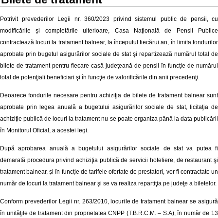
Potrivit prevederilor Legii nr.
360/2023 privind sistemul public de pensii, cu
modificările și completările ulterioare
, Casa Naţională de Pensii Publice
contractează locuri la tratament balnear, la începutul fiecărui an, în limita fondurilor
aprobate prin bugetul asigurărilor sociale de stat şi repartizează numărul total de
bilete de tratament pentru fiecare casă judeţeană de pensii în funcţie de numărul
total de potenţiali beneficiari şi în funcţie de valorificările din anii precedenţi.
Deoarece fondurile necesare pentru achiziţia de bilete de tratament balnear sunt
aprobate prin legea anuală a bugetului asigurărilor sociale de stat, licitaţia de
achiziţie publică de locuri la tratament nu se poate organiza până la data publicării
în Monitorul Oficial, a acestei legi.
După aprobarea anuală a bugetului asigurărilor sociale de stat va putea fi
demarată procedura privind achiziţia publică de servicii hoteliere, de restaurant şi
tratament balnear, şi în funcţie de tarifele ofertate de prestatori, vor fi contractate un
număr de locuri la tratament balnear şi se va realiza repartiţia pe judeţe a biletelor.
Conform prevederilor Legii nr. 263/2010, locurile de tratament balnear se asigură
în unităţile de tratament din proprietatea CNPP (T.B.R.C.M. – S.A), în număr de 13