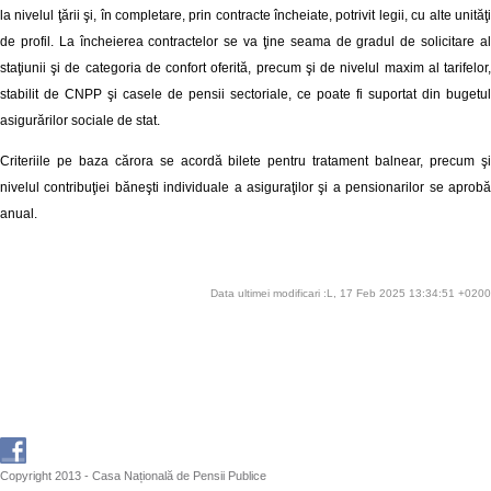
la nivelul ţării şi, în completare, prin contracte încheiate, potrivit legii, cu alte unităţi
de profil. La încheierea contractelor se va ţine seama de gradul de solicitare al
staţiunii şi de categoria de confort oferită, precum şi de nivelul maxim al tarifelor,
stabilit de CNPP şi casele de pensii sectoriale, ce poate fi suportat din bugetul
asigurărilor sociale de stat.
Criteriile pe baza cărora se acordă bilete pentru tratament balnear, precum şi
nivelul contribuţiei băneşti individuale a asiguraţilor şi a pensionarilor se aprobă
anual.
Data ultimei modificari :L, 17 Feb 2025 13:34:51 +0200
Copyright 2013 - Casa Națională de Pensii Publice