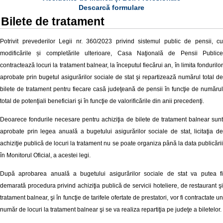
Descarcă formulare
Bilete de tratament
Potrivit prevederilor Legii nr.
360/2023 privind sistemul public de pensii, cu
modificările și completările ulterioare
, Casa Naţională de Pensii Publice
contractează locuri la tratament balnear, la începutul fiecărui an, în limita fondurilor
aprobate prin bugetul asigurărilor sociale de stat şi repartizează numărul total de
bilete de tratament pentru fiecare casă judeţeană de pensii în funcţie de numărul
total de potenţiali beneficiari şi în funcţie de valorificările din anii precedenţi.
Deoarece fondurile necesare pentru achiziţia de bilete de tratament balnear sunt
aprobate prin legea anuală a bugetului asigurărilor sociale de stat, licitaţia de
achiziţie publică de locuri la tratament nu se poate organiza până la data publicării
în Monitorul Oficial, a acestei legi.
După aprobarea anuală a bugetului asigurărilor sociale de stat va putea fi
demarată procedura privind achiziţia publică de servicii hoteliere, de restaurant şi
tratament balnear, şi în funcţie de tarifele ofertate de prestatori, vor fi contractate un
număr de locuri la tratament balnear şi se va realiza repartiţia pe judeţe a biletelor.