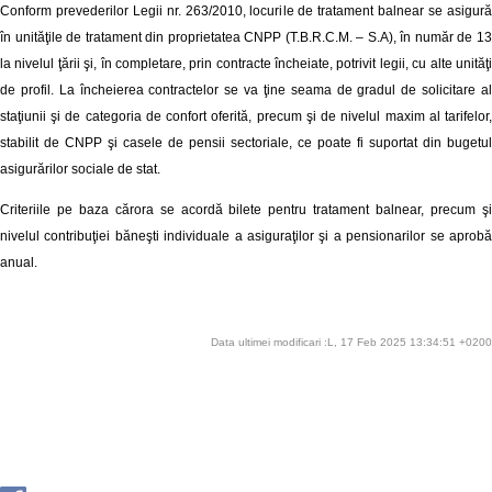
Conform prevederilor Legii nr. 263/2010, locurile de tratament balnear se asigură
în unităţile de tratament din proprietatea CNPP (T.B.R.C.M. – S.A), în număr de 13
la nivelul ţării şi, în completare, prin contracte încheiate, potrivit legii, cu alte unităţi
de profil. La încheierea contractelor se va ţine seama de gradul de solicitare al
staţiunii şi de categoria de confort oferită, precum şi de nivelul maxim al tarifelor,
stabilit de CNPP şi casele de pensii sectoriale, ce poate fi suportat din bugetul
asigurărilor sociale de stat.
Criteriile pe baza cărora se acordă bilete pentru tratament balnear, precum şi
nivelul contribuţiei băneşti individuale a asiguraţilor şi a pensionarilor se aprobă
anual.
Data ultimei modificari :L, 17 Feb 2025 13:34:51 +0200