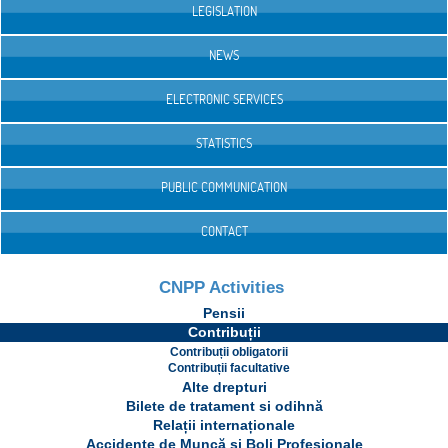
LEGISLATION
NEWS
ELECTRONIC SERVICES
STATISTICS
PUBLIC COMMUNICATION
CONTACT
CNPP Activities
Pensii
Contribuții
Contribuții obligatorii
Contribuții facultative
Alte drepturi
Bilete de tratament si odihnă
Relații internaționale
Accidente de Muncă și Boli Profesionale