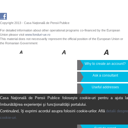
Copyright 2013 - Casa Națională de Pensii Publice
For detailed information about other operational programs co-financed by the European
Union please visit
www.fonduri-ue.ro
This material does not necessarily represent the official position of the European Union or
the Romanian Government
Why to create an account?
Ask a consultant
Useful addresses
Casa Naţională de Pensii Publice foloseşte cookie-uri pentru a ajuta la
îmbunătăţirea experienţei şi funcţionalităţii portalului.
Continuând, îţi exprimi acordul asupra folosirii cookie-urilor. Află
detalii despre
cookie-uri.