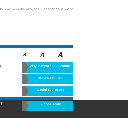
Data ultimei modificari :V, 30 Aug 2024 10:53:32 +0300
Why to create an account?
T
Ask a consultant
Useful addresses
i.
Sunt de acord