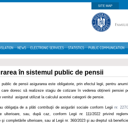
SITE MAP
ISLATION
NEWS
ELECTRONIC SERVICES
STATISTICS
PUBLIC COMMUNICATION
rarea în sistemul public de pensii
 public de pensii asigurarea este obligatorie, prin efectul legii, pentru anum
 care doresc să realizeze stagiu de cotizare în vederea obținerii pensiei p
venitul asigurat utilizat la calculul acestei categorii de pensie.
au obligaţia de a plăti contribuţii de asigurări sociale conform Legii
nr. 227
le ulterioare, sau, după caz, conform Legii nr. 111/2022 privind reglemen
e şi completările ulterioare, sau al Legii nr. 360/2023 şi au dreptul să benefici