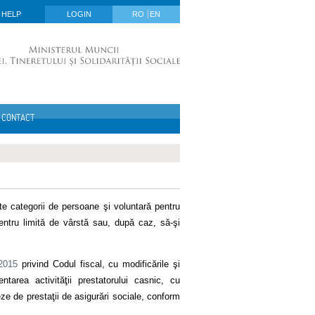
HELP
LOGIN
RO
EN
CONTACT
ite categorii de persoane şi voluntară pentru
entru limită de vârstă sau, după caz, să-şi
/2015
privind Codul fiscal, cu modificările şi
tarea activităţii prestatorului casnic, cu
eze de prestaţii de asigurări sociale, conform