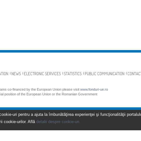
ATION
NEWS
ELECTRONIC SERVICES
STATISTICS
PUBLIC COMMUNICATION
CONTAC
grams co-financed by the European Union please visit
www.fonduri-ue.ro
icial position of the European Union or the Romanian Government
kie-uri pentru a ajuta la îmbunătăţirea experienţei şi funcţionalităţii portalulu
ii cookie-urilor. Află
detalii despre cookie-uri.