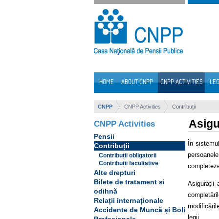
Skip to Content
HOME
ABOUT CNPP
CNPP ACTIVITIES
LEG
Navigation
CNPP
CNPP Activities
Contribuții
Asigu
CNPP Activities
Pensii
În sistemul
Contribuții
persoanele
Contribuții obligatorii
Contribuții facultative
completeze 
Alte drepturi
Bilete de tratament si
Asiguraţii 
odihnă
completări
Relații internaționale
modificăril
Accidente de Muncă și Boli
legii.