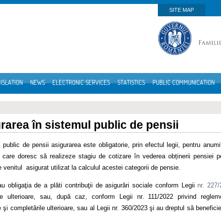
SITE MAP
ISLATION
NEWS
ELECTRONIC SERVICES
STATISTICS
PUBLIC COMMUNICATION
rarea în sistemul public de pensii
 public de pensii asigurarea este obligatorie, prin efectul legii, pentru anum
 care doresc să realizeze stagiu de cotizare în vederea obținerii pensiei p
venitul asigurat utilizat la calculul acestei categorii de pensie.
au obligaţia de a plăti contribuţii de asigurări sociale conform Legii
nr. 227
le ulterioare, sau, după caz, conform Legii nr. 111/2022 privind reglemen
e şi completările ulterioare, sau al Legii nr. 360/2023 şi au dreptul să benefici