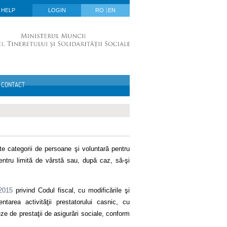
HELP
LOGIN
RO
EN
CONTACT
ite categorii de persoane şi voluntară pentru
entru limită de vârstă sau, după caz, să-şi
/2015
privind Codul fiscal, cu modificările şi
tarea activităţii prestatorului casnic, cu
eze de prestaţii de asigurări sociale, conform