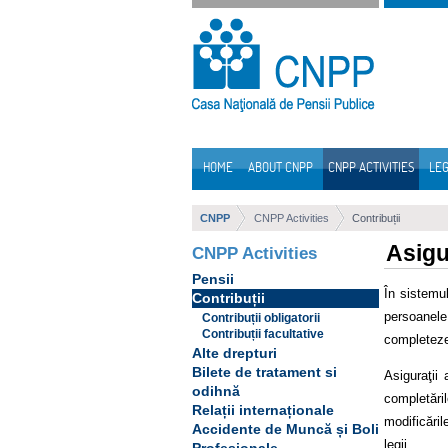
Skip to Content
HOME
ABOUT CNPP
CNPP ACTIVITIES
LEG
Navigation
CNPP
CNPP Activities
Contribuții
Asigu
CNPP Activities
Pensii
În sistemul
Contribuții
persoanele
Contribuții obligatorii
Contribuții facultative
completeze 
Alte drepturi
Bilete de tratament si
Asiguraţii 
odihnă
completări
Relații internaționale
modificăril
Accidente de Muncă și Boli
legii.