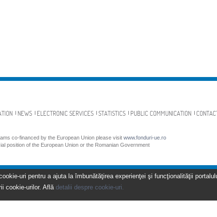
ATION
NEWS
ELECTRONIC SERVICES
STATISTICS
PUBLIC COMMUNICATION
CONTAC
grams co-financed by the European Union please visit
www.fonduri-ue.ro
icial position of the European Union or the Romanian Government
kie-uri pentru a ajuta la îmbunătăţirea experienţei şi funcţionalităţii portalulu
ii cookie-urilor. Află
detalii despre cookie-uri.