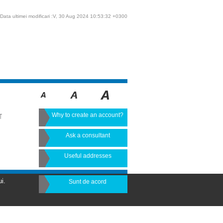
Data ultimei modificari :V, 30 Aug 2024 10:53:32 +0300
Why to create an account?
T
Ask a consultant
Useful addresses
i.
Sunt de acord