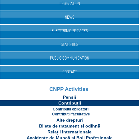
LEGISLATION
NEWS
ELECTRONIC SERVICES
STATISTICS
PUBLIC COMMUNICATION
CONTACT
CNPP Activities
Pensii
Contribuții
Contribuții obligatorii
Contribuții facultative
Alte drepturi
Bilete de tratament si odihnă
Relații internaționale
Accidente de Muncă și Boli Profesionale