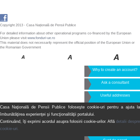
Copyright 2013 - Casa Națională de Pensii Publice
For detailed information about other operational programs co-financed by the European
Union please visit
www.fonduri-ue.ro
This material does not necessarily represent the official position of the European Union or
the Romanian Government
Why to create an account?
Ask a consultant
Useful addresses
Casa Naţională de Pensii Publice foloseşte cookie-uri pentru a ajuta la
îmbunătăţirea experienţei şi funcţionalităţii portalului.
Continuând, îţi exprimi acordul asupra folosirii cookie-urilor. Află
detalii despre
cookie-uri.