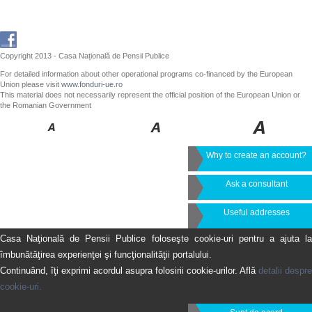
Copyright 2013 - Casa Națională de Pensii Publice
For detailed information about other operational programs co-financed by the European
Union please visit
www.fonduri-ue.ro
This material does not necessarily represent the official position of the European Union or
the Romanian Government
Why to create an account?
Ask a consultant
Useful addresses
Casa Naţională de Pensii Publice foloseşte cookie-uri pentru a ajuta la
îmbunătăţirea experienţei şi funcţionalităţii portalului.
Continuând, îţi exprimi acordul asupra folosirii cookie-urilor. Află
detalii despre
cookie-uri.