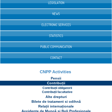
LEGISLATION
NEWS
ELECTRONIC SERVICES
STATISTICS
PUBLIC COMMUNICATION
CONTACT
CNPP Activities
Pensii
Contribuții
Contribuții obligatorii
Contribuții facultative
Alte drepturi
Bilete de tratament si odihnă
Relații internaționale
Accidente de Muncă și Boli Profesionale