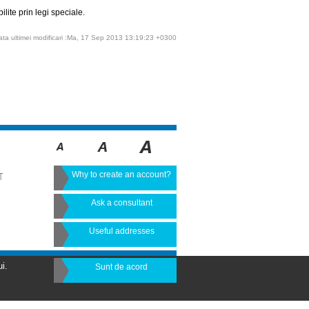
lite prin legi speciale.
ata ultimei modificari :Ma, 17 Sep 2013 13:19:23 +0300
Why to create an account?
T
Ask a consultant
Useful addresses
i.
Sunt de acord