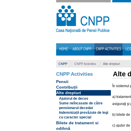
Skip to Content
HOME
ABOUT CNPP
CNPP ACTIVITIES
LEG
Navigation
CNPP
CNPP Activities
Alte drepturi
Alte 
CNPP Activities
Pensii
În sistemul 
Contribuții
Alte drepturi
a) tratament
Ajutorul de deces
Sume neîncasate de către
asiguraţi şi
pensionarul decedat
Indemnizații prevăzute de legi
b) bilete de
cu caracter special
Bilete de tratament si
c) ajutor de
odihnă