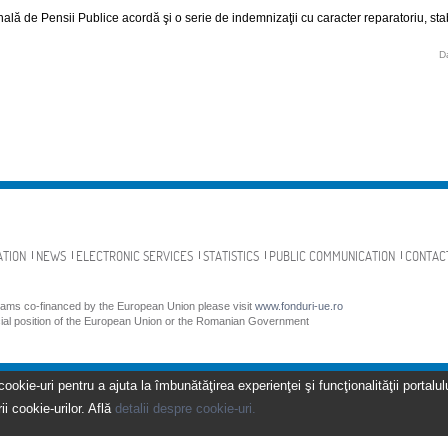
lă de Pensii Publice acordă şi o serie de indemnizaţii cu caracter reparatoriu, stabi
D
ATION
NEWS
ELECTRONIC SERVICES
STATISTICS
PUBLIC COMMUNICATION
CONTAC
grams co-financed by the European Union please visit
www.fonduri-ue.ro
icial position of the European Union or the Romanian Government
kie-uri pentru a ajuta la îmbunătăţirea experienţei şi funcţionalităţii portalulu
ii cookie-urilor. Află
detalii despre cookie-uri.