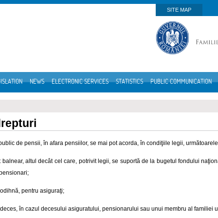
SITE MAP
ISLATION
NEWS
ELECTRONIC SERVICES
STATISTICS
PUBLIC COMMUNICATION
drepturi
public de pensii, în afara pensiilor, se mai pot acorda, în condiţiile legii, următoarele 
 balnear, altul decât cel care, potrivit legii, se suportă de la bugetul fondului naţi
 pensionari;
 odihnă, pentru asiguraţi;
 deces, în cazul decesului asiguratului, pensionarului sau unui membru al familiei u