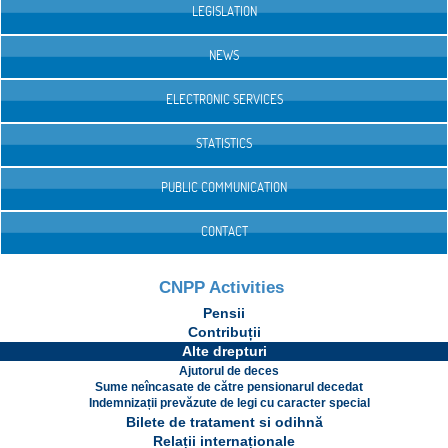
LEGISLATION
NEWS
ELECTRONIC SERVICES
STATISTICS
PUBLIC COMMUNICATION
CONTACT
CNPP Activities
Pensii
Contribuții
Alte drepturi
Ajutorul de deces
Sume neîncasate de către pensionarul decedat
Indemnizații prevăzute de legi cu caracter special
Bilete de tratament si odihnă
Relații internaționale