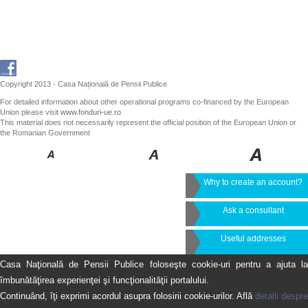
Copyright 2013 - Casa Națională de Pensii Publice
For detailed information about other operational programs co-financed by the European
Union please visit
www.fonduri-ue.ro
This material does not necessarily represent the official position of the European Union or
the Romanian Government
Why to create an account?
Ask a consultant
Useful addresses
Casa Naţională de Pensii Publice foloseşte cookie-uri pentru a ajuta la
îmbunătăţirea experienţei şi funcţionalităţii portalului.
Continuând, îţi exprimi acordul asupra folosirii cookie-urilor. Află
detalii despre