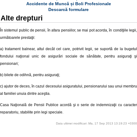
Accidente de Muncă și Boli Profesionale
Descarcă formulare
Alte drepturi
În sistemul public de pensii, în afara pensiilor, se mai pot acorda, în condiţiile legii,
următoarele prestaţii:
a) tratament balnear, altul decât cel care, potrivit legii, se suportă de la bugetul
fondului naţional unic de asigurări sociale de sănătate, pentru asiguraţi şi
pensionari;
b) bilete de odihnă, pentru asiguraţi;
c) ajutor de deces, în cazul decesului asiguratului, pensionarului sau unui membru
al familiei unuia dintre aceştia.
Casa Naţională de Pensii Publice acordă şi o serie de indemnizaţii cu caracter
reparatoriu, stabilite prin legi speciale.
Data ultimei modificari :Ma, 17 Sep 2013 13:19:23 +0300