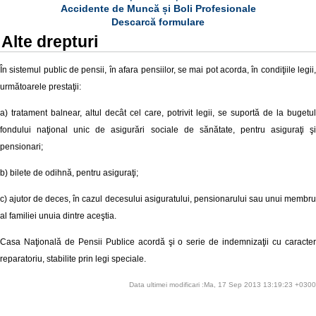
Accidente de Muncă și Boli Profesionale
Descarcă formulare
Alte drepturi
În sistemul public de pensii, în afara pensiilor, se mai pot acorda, în condiţiile legii,
următoarele prestaţii:
a) tratament balnear, altul decât cel care, potrivit legii, se suportă de la bugetul
fondului naţional unic de asigurări sociale de sănătate, pentru asiguraţi şi
pensionari;
b) bilete de odihnă, pentru asiguraţi;
c) ajutor de deces, în cazul decesului asiguratului, pensionarului sau unui membru
al familiei unuia dintre aceştia.
Casa Naţională de Pensii Publice acordă şi o serie de indemnizaţii cu caracter
reparatoriu, stabilite prin legi speciale.
Data ultimei modificari :Ma, 17 Sep 2013 13:19:23 +0300