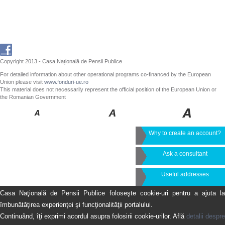
Copyright 2013 - Casa Națională de Pensii Publice
For detailed information about other operational programs co-financed by the European
Union please visit
www.fonduri-ue.ro
This material does not necessarily represent the official position of the European Union or
the Romanian Government
Why to create an account?
Ask a consultant
Useful addresses
Casa Naţională de Pensii Publice foloseşte cookie-uri pentru a ajuta la
îmbunătăţirea experienţei şi funcţionalităţii portalului.
Continuând, îţi exprimi acordul asupra folosirii cookie-urilor. Află
detalii despre