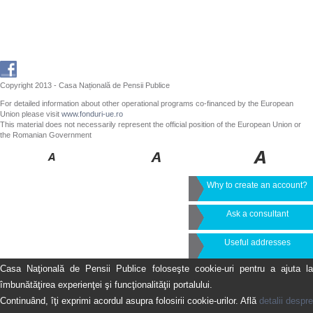
Copyright 2013 - Casa Națională de Pensii Publice
For detailed information about other operational programs co-financed by the European
Union please visit
www.fonduri-ue.ro
This material does not necessarily represent the official position of the European Union or
the Romanian Government
Why to create an account?
Ask a consultant
Useful addresses
Casa Naţională de Pensii Publice foloseşte cookie-uri pentru a ajuta la
îmbunătăţirea experienţei şi funcţionalităţii portalului.
Continuând, îţi exprimi acordul asupra folosirii cookie-urilor. Află
detalii despre