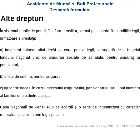
Accidente de Muncă și Boli Profesionale
Descarcă formulare
Alte drepturi
În sistemul public de pensii, în afara pensiilor, se mai pot acorda, în condiţiile legii,
următoarele prestaţii:
a) tratament balnear, altul decât cel care, potrivit legii, se suportă de la bugetul
fondului naţional unic de asigurări sociale de sănătate, pentru asiguraţi şi
pensionari;
b) bilete de odihnă, pentru asiguraţi;
c) ajutor de deces, în cazul decesului asiguratului, pensionarului sau unui membru
al familiei unuia dintre aceştia.
Casa Naţională de Pensii Publice acordă şi o serie de indemnizaţii cu caracter
reparatoriu, stabilite prin legi speciale.
Data ultimei modificari :Ma, 17 Sep 2013 13:19:23 +0300