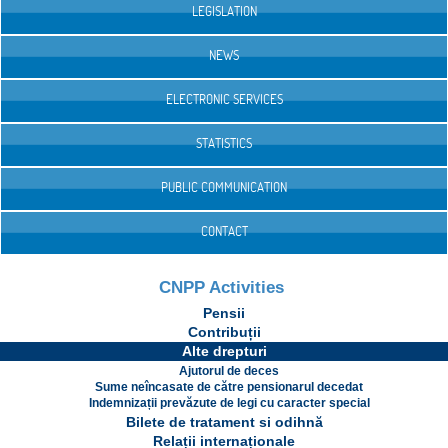
LEGISLATION
NEWS
ELECTRONIC SERVICES
STATISTICS
PUBLIC COMMUNICATION
CONTACT
CNPP Activities
Pensii
Contribuții
Alte drepturi
Ajutorul de deces
Sume neîncasate de către pensionarul decedat
Indemnizații prevăzute de legi cu caracter special
Bilete de tratament si odihnă
Relații internaționale