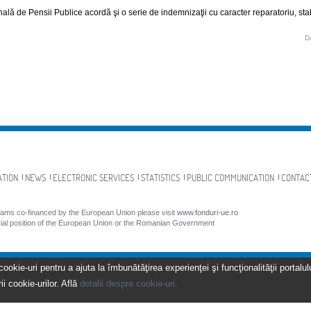
lă de Pensii Publice acordă şi o serie de indemnizaţii cu caracter reparatoriu, stabi
D
ATION
NEWS
ELECTRONIC SERVICES
STATISTICS
PUBLIC COMMUNICATION
CONTAC
grams co-financed by the European Union please visit
www.fonduri-ue.ro
icial position of the European Union or the Romanian Government
kie-uri pentru a ajuta la îmbunătăţirea experienţei şi funcţionalităţii portalulu
ii cookie-urilor. Află
detalii despre cookie-uri.