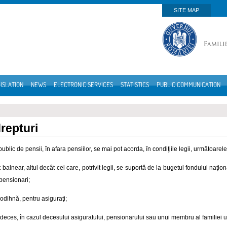
SITE MAP
ISLATION
NEWS
ELECTRONIC SERVICES
STATISTICS
PUBLIC COMMUNICATION
drepturi
public de pensii, în afara pensiilor, se mai pot acorda, în condiţiile legii, următoarele 
 balnear, altul decât cel care, potrivit legii, se suportă de la bugetul fondului naţi
 pensionari;
 odihnă, pentru asiguraţi;
 deces, în cazul decesului asiguratului, pensionarului sau unui membru al familiei u