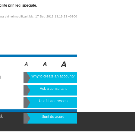
lite prin legi speciale.
ata ultimei modificari :Ma, 17 Sep 2013 13:19:23 +0300
Why to create an account?
T
Ask a consultant
Useful addresses
i.
Sunt de acord