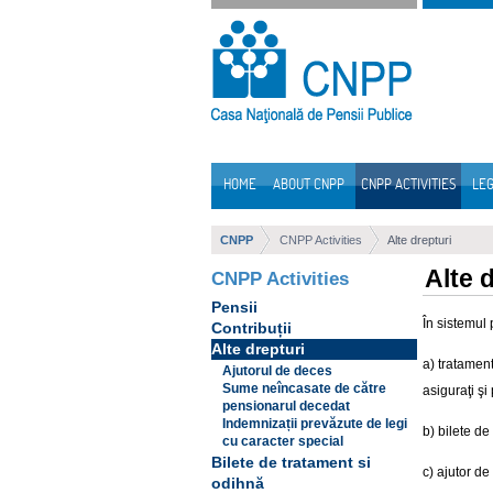
Skip to Content
HOME
ABOUT CNPP
CNPP ACTIVITIES
LEG
Navigation
CNPP
CNPP Activities
Alte drepturi
Alte 
CNPP Activities
Pensii
În sistemul 
Contribuții
Alte drepturi
a) tratament
Ajutorul de deces
Sume neîncasate de către
asiguraţi şi
pensionarul decedat
Indemnizații prevăzute de legi
b) bilete de
cu caracter special
Bilete de tratament si
c) ajutor de
odihnă