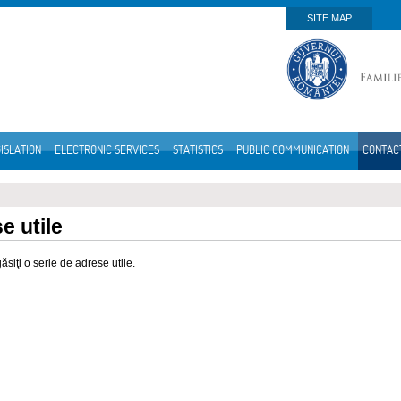
SITE MAP
ISLATION
ELECTRONIC SERVICES
STATISTICS
PUBLIC COMMUNICATION
CONTAC
e utile
găsiţi o serie de adrese utile.