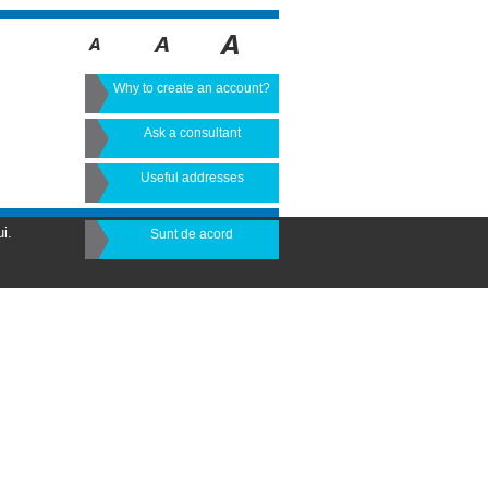
Why to create an account?
Ask a consultant
Useful addresses
i.
Sunt de acord