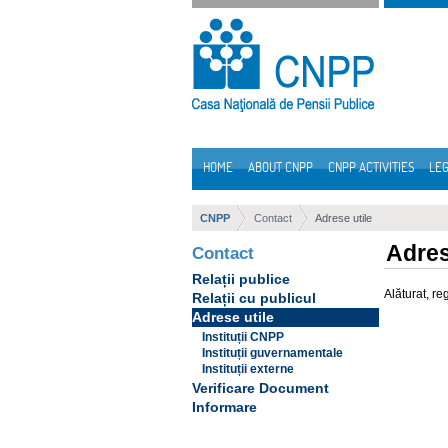
Skip to Content
HOME
ABOUT CNPP
CNPP ACTIVITIES
LEG
Navigation
CNPP
Contact
Adrese utile
Adres
Contact
Relații publice
Alăturat, re
Relații cu publicul
Adrese utile
Instituții CNPP
Instituții guvernamentale
Instituții externe
Verificare Document
Informare