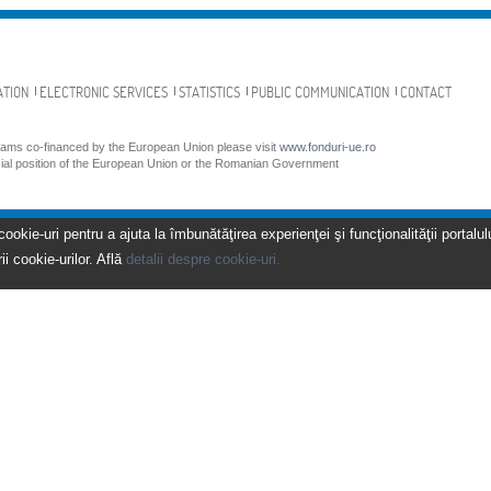
ATION
ELECTRONIC SERVICES
STATISTICS
PUBLIC COMMUNICATION
CONTACT
grams co-financed by the European Union please visit
www.fonduri-ue.ro
icial position of the European Union or the Romanian Government
kie-uri pentru a ajuta la îmbunătăţirea experienţei şi funcţionalităţii portalulu
ii cookie-urilor. Află
detalii despre cookie-uri.