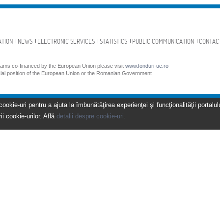
ATION
NEWS
ELECTRONIC SERVICES
STATISTICS
PUBLIC COMMUNICATION
CONTAC
grams co-financed by the European Union please visit
www.fonduri-ue.ro
icial position of the European Union or the Romanian Government
kie-uri pentru a ajuta la îmbunătăţirea experienţei şi funcţionalităţii portalulu
ii cookie-urilor. Află
detalii despre cookie-uri.