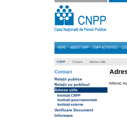
Skip to Content
HOME
ABOUT CNPP
CNPP ACTIVITIES
LEG
Navigation
CNPP
Contact
Adrese utile
Adres
Contact
Relații publice
Alăturat, re
Relații cu publicul
Adrese utile
Instituții CNPP
Instituții guvernamentale
Instituții externe
Verificare Document
Informare