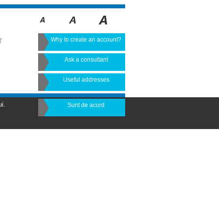
Why to create an account?
T
Ask a consultant
Useful addresses
i.
Sunt de acord