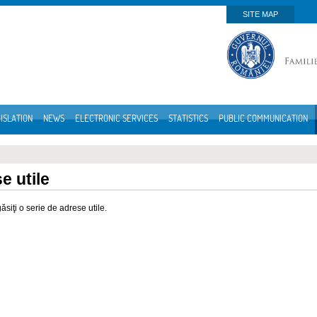
SITE MAP
ISLATION
NEWS
ELECTRONIC SERVICES
STATISTICS
PUBLIC COMMUNICATION
e utile
găsiţi o serie de adrese utile.