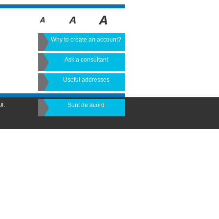
Why to create an account?
Ask a consultant
Useful addresses
i.
Sunt de acord