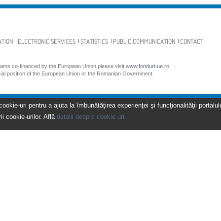
ATION
ELECTRONIC SERVICES
STATISTICS
PUBLIC COMMUNICATION
CONTACT
grams co-financed by the European Union please visit
www.fonduri-ue.ro
icial position of the European Union or the Romanian Government
kie-uri pentru a ajuta la îmbunătăţirea experienţei şi funcţionalităţii portalulu
ii cookie-urilor. Află
detalii despre cookie-uri.