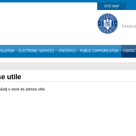
SITE MAP
ISLATION
ELECTRONIC SERVICES
STATISTICS
PUBLIC COMMUNICATION
CONTAC
e utile
găsiţi o serie de adrese utile.