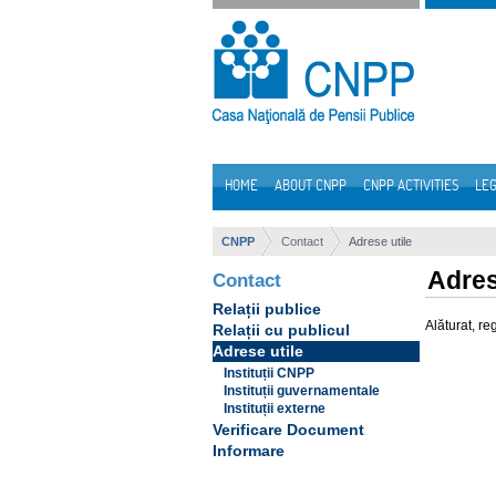
Skip to Content
HOME
ABOUT CNPP
CNPP ACTIVITIES
LEG
Navigation
CNPP
Contact
Adrese utile
Adres
Contact
Relații publice
Alăturat, re
Relații cu publicul
Adrese utile
Instituții CNPP
Instituții guvernamentale
Instituții externe
Verificare Document
Informare