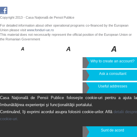
Copyright 2013 - Casa Națională de Pensii Publice
For detailed information about other operational programs co-financed by the European
Union please visit
www.fonduri-ue.ro
This material does not necessarily represent the official position of the European Union or
the Romanian Government
Why to create an account?
Ask a consultant
Useful addresses
Casa Naţională de Pensii Publice foloseşte cookie-uri pentru a ajuta la
îmbunătăţirea experienţei şi funcţionalităţii portalului.
Continuând, îţi exprimi acordul asupra folosirii cookie-urilor. Află
detalii despre
cookie-uri.
Sunt de acord