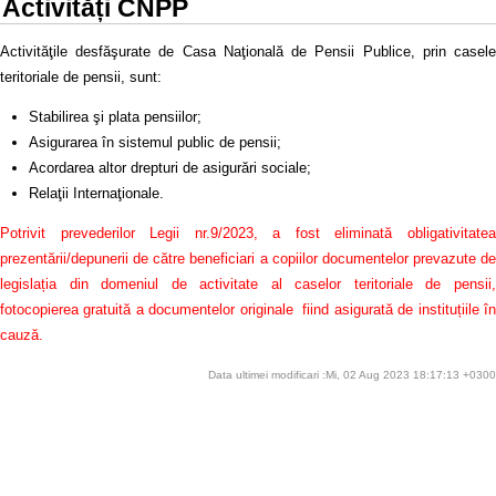
Activități CNPP
Activităţile desfăşurate de Casa Naţională de Pensii Publice, prin casele
teritoriale de pensii, sunt:
Stabilirea şi plata pensiilor;
Asigurarea în sistemul public de pensii;
Acordarea altor drepturi de asigurări sociale;
Relaţii Internaţionale.
Potrivit prevederilor Legii nr.9/2023, a fost eliminată obligativitatea
prezentării/depunerii de către beneficiari a copiilor documentelor prevazute de
legislația din domeniul de activitate al caselor teritoriale de pensii,
fotocopierea gratuită a documentelor originale fiind asigurată de instituțiile în
cauză.
Data ultimei modificari :Mi, 02 Aug 2023 18:17:13 +0300