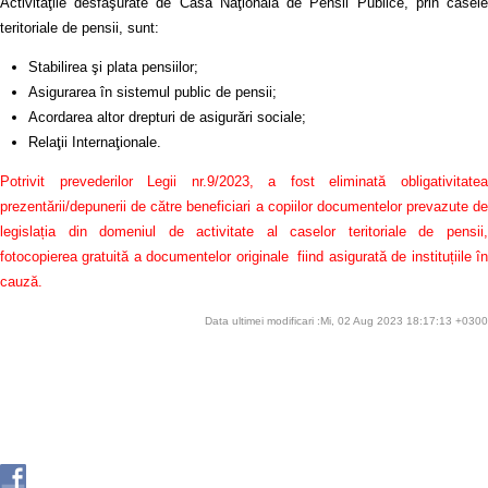
Activităţile desfăşurate de Casa Naţională de Pensii Publice, prin casele
teritoriale de pensii, sunt:
Stabilirea şi plata pensiilor;
Asigurarea în sistemul public de pensii;
Acordarea altor drepturi de asigurări sociale;
Relaţii Internaţionale.
Potrivit prevederilor Legii nr.9/2023, a fost eliminată obligativitatea
prezentării/depunerii de către beneficiari a copiilor documentelor prevazute de
legislația din domeniul de activitate al caselor teritoriale de pensii,
fotocopierea gratuită a documentelor originale fiind asigurată de instituțiile în
cauză.
Data ultimei modificari :Mi, 02 Aug 2023 18:17:13 +0300