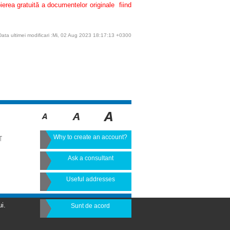
pierea gratuită a documentelor originale fiind
Data ultimei modificari :Mi, 02 Aug 2023 18:17:13 +0300
Why to create an account?
T
Ask a consultant
Useful addresses
i.
Sunt de acord