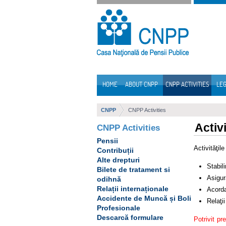
Skip to Content
HOME
ABOUT CNPP
CNPP ACTIVITIES
LEG
Navigation
CNPP
CNPP Activities
Activ
CNPP Activities
Pensii
Activităţil
Contribuții
Alte drepturi
Stabili
Bilete de tratament si
Asigur
odihnă
Relații internaționale
Acorda
Accidente de Muncă și Boli
Relaţii
Profesionale
Descarcă formulare
Potrivit pr