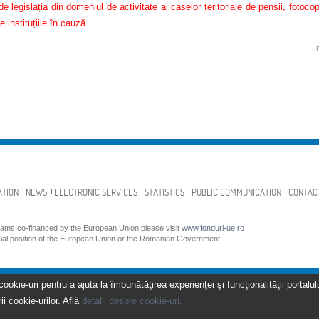
e legislația din domeniul de activitate al caselor teritoriale de pensii, fotoco
e instituțiile în cauză.
ATION
NEWS
ELECTRONIC SERVICES
STATISTICS
PUBLIC COMMUNICATION
CONTAC
grams co-financed by the European Union please visit
www.fonduri-ue.ro
icial position of the European Union or the Romanian Government
kie-uri pentru a ajuta la îmbunătăţirea experienţei şi funcţionalităţii portalulu
ii cookie-urilor. Află
detalii despre cookie-uri.