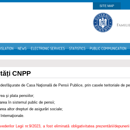
SITE MAP
ISLATION
NEWS
ELECTRONIC SERVICES
STATISTICS
PUBLIC COMMUNICATION
ități CNPP
e desfăşurate de Casa Naţională de Pensii Publice, prin casele teritoriale de pe
rea şi plata pensiilor;
area în sistemul public de pensii;
rea altor drepturi de asigurări sociale;
 Internaţionale.
evederilor Legii nr.9/2023, a fost eliminată obligativitatea prezentării/depuneri