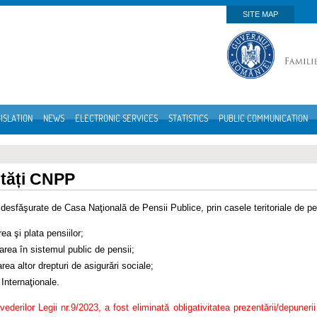
SITE MAP
ISLATION
NEWS
ELECTRONIC SERVICES
STATISTICS
PUBLIC COMMUNICATION
ități CNPP
e desfăşurate de Casa Naţională de Pensii Publice, prin casele teritoriale de pe
rea şi plata pensiilor;
area în sistemul public de pensii;
rea altor drepturi de asigurări sociale;
 Internaţionale.
evederilor Legii nr.9/2023, a fost eliminată obligativitatea prezentării/depuneri