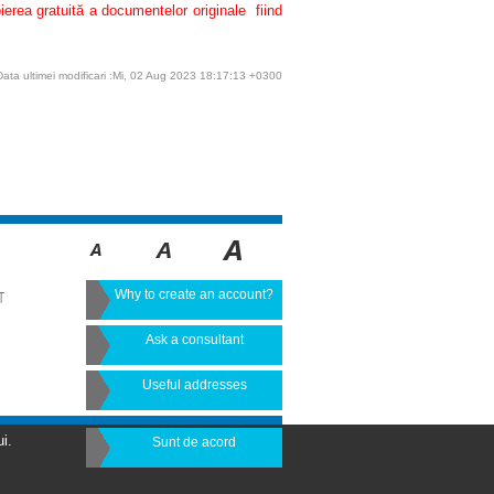
pierea gratuită a documentelor originale fiind
Data ultimei modificari :Mi, 02 Aug 2023 18:17:13 +0300
Why to create an account?
T
Ask a consultant
Useful addresses
i.
Sunt de acord