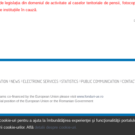
e legislația din domeniul de activitate al caselor teritoriale de pensii, fotoco
e instituțiile în cauză.
ATION
NEWS
ELECTRONIC SERVICES
STATISTICS
PUBLIC COMMUNICATION
CONTAC
grams co-financed by the European Union please visit
www.fonduri-ue.ro
icial position of the European Union or the Romanian Government
kie-uri pentru a ajuta la îmbunătăţirea experienţei şi funcţionalităţii portalulu
ii cookie-urilor. Află
detalii despre cookie-uri.