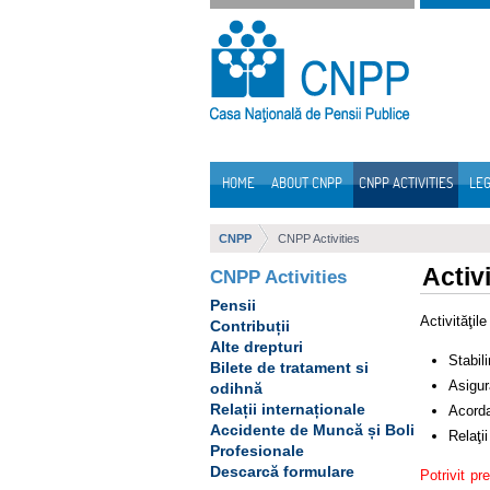
Skip to Content
HOME
ABOUT CNPP
CNPP ACTIVITIES
LEG
Navigation
CNPP
CNPP Activities
Activ
CNPP Activities
Pensii
Activităţil
Contribuții
Alte drepturi
Stabili
Bilete de tratament si
Asigur
odihnă
Relații internaționale
Acorda
Accidente de Muncă și Boli
Relaţii
Profesionale
Descarcă formulare
Potrivit pr