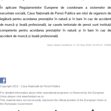
În aplicare Regulamentelor Europene de coordonare a sistemelor de
securitate socială, Casa Națională de Pensii Publice are rolul de organism de
legătură pentru acordarea prestațiilor în natură și în bani în caz de accident
de muncă și boală profesională, iar casele teritoriale de pensii sunt instituții
competente pentru acordarea prestațiilor în natură și în bani în caz de
accident de muncă și boală profesională.
Data ultimei modificari :V, 20 Sep 2024 15:40:21 +0300
Copyright 2013 - Casa Națională de Pensii Publice
For detailed information about other operational programs co-financed by the European
Union please visit
www.fonduri-ue.ro
This material does not necessarily represent the official position of the European Union or
the Romanian Government