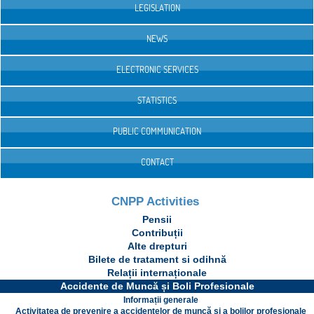
LEGISLATION
NEWS
ELECTRONIC SERVICES
STATISTICS
PUBLIC COMMUNICATION
CONTACT
CNPP Activities
Pensii
Contribuții
Alte drepturi
Bilete de tratament si odihnă
Relații internaționale
Accidente de Muncă și Boli Profesionale
Informații generale
Activitatea de prevenire a accidentelor de muncă și a bolilor profesionale