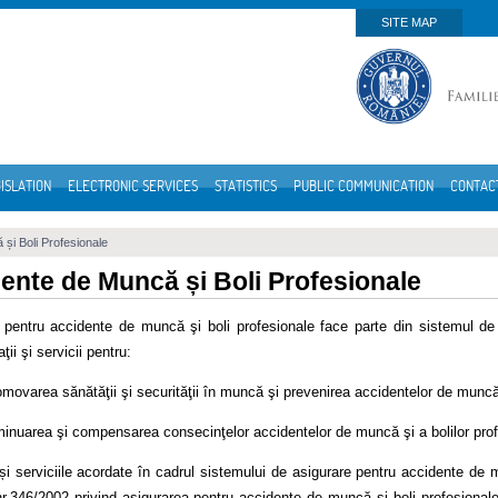
SITE MAP
ISLATION
ELECTRONIC SERVICES
STATISTICS
PUBLIC COMMUNICATION
CONTAC
și Boli Profesionale
ente de Muncă și Boli Profesionale
 pentru accidente de muncă şi boli profesionale face parte din sistemul de a
ţii şi servicii pentru:
omovarea sănătăţii şi securităţii în muncă şi prevenirea accidentelor de muncă 
minuarea şi compensarea consecinţelor accidentelor de muncă şi a bolilor prof
 și serviciile acordate în cadrul sistemului de asigurare pentru accidente de
.346/2002 privind asigurarea pentru accidente de muncă şi boli profesionale, 