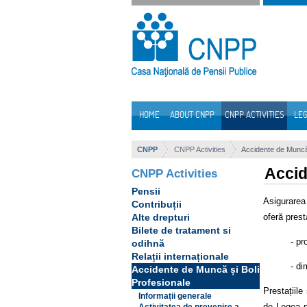
Skip to Content
HOME
ABOUT CNPP
CNPP ACTIVITIES
LEG
Navigation
CNPP
CNPP Activities
Accidente de Muncă 
Accid
CNPP Activities
Pensii
Asigurarea
Contribuții
oferă presta
Alte drepturi
Bilete de tratament si
- pr
odihnă
Relații internaționale
- di
Accidente de Muncă și Boli
Profesionale
Prestațiile
Informații generale
de Legea nr