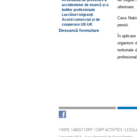
Activitatea de prevenire a
accidentelor de muncă și a
ulterioare.
bolilor profesionale
Lucrători migranți
Casa Națion
Acord comercial și de
cooperare UE-UK
pensii.
Descarcă formulare
În aplicar
organism de
teritoriale
profesional
Navigation
HOME
ABOUT CNPP
CNPP ACTIVITIES
LEGISL