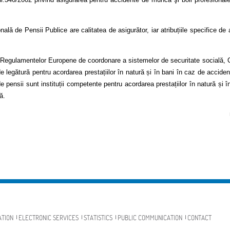
ală de Pensii Publice are calitatea de asigurător, iar atribuțiile specifice de 
e Regulamentelor Europene de coordonare a sistemelor de securitate socială, C
 legătură pentru acordarea prestațiilor în natură și în bani în caz de accide
 de pensii sunt instituții competente pentru acordarea prestațiilor în natură ș
ă.
ATION
ELECTRONIC SERVICES
STATISTICS
PUBLIC COMMUNICATION
CONTACT