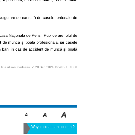
asigurare se exercită de casele teritoriale de
asa Națională de Pensii Publice are rolul de
nt de muncă și boală profesională, iar casele
i în bani în caz de accident de muncă și boală
Data ultimei modificari :V, 20 Sep 2024 15:40:21 +0300
Why to create an account?