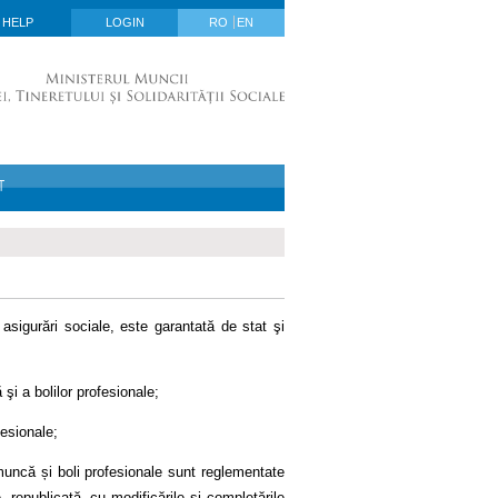
HELP
LOGIN
RO
EN
T
sigurări sociale, este garantată de stat şi
şi a bolilor profesionale;
esionale;
 muncă și boli profesionale sunt reglementate
republicată, cu modificările și completările