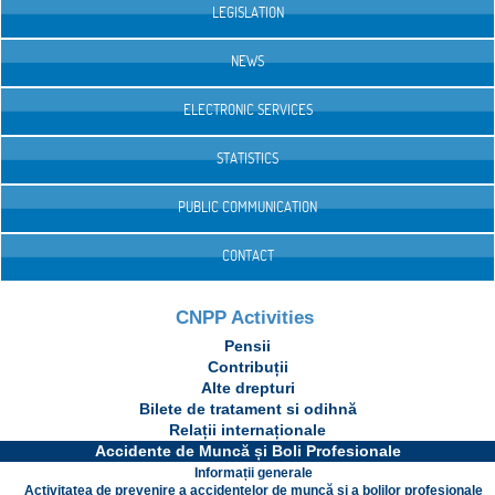
LEGISLATION
NEWS
ELECTRONIC SERVICES
STATISTICS
PUBLIC COMMUNICATION
CONTACT
CNPP Activities
Pensii
Contribuții
Alte drepturi
Bilete de tratament si odihnă
Relații internaționale
Accidente de Muncă și Boli Profesionale
Informații generale
Activitatea de prevenire a accidentelor de muncă și a bolilor profesionale