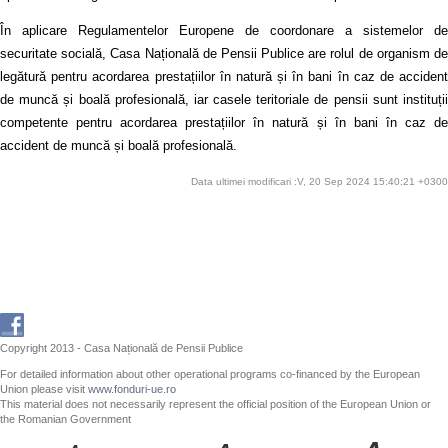
În aplicare Regulamentelor Europene de coordonare a sistemelor de
securitate socială, Casa Națională de Pensii Publice are rolul de organism de
legătură pentru acordarea prestațiilor în natură și în bani în caz de accident
de muncă și boală profesională, iar casele teritoriale de pensii sunt instituții
competente pentru acordarea prestațiilor în natură și în bani în caz de
accident de muncă și boală profesională.
Data ultimei modificari :V, 20 Sep 2024 15:40:21 +0300
Copyright 2013 - Casa Națională de Pensii Publice
For detailed information about other operational programs co-financed by the European
Union please visit
www.fonduri-ue.ro
This material does not necessarily represent the official position of the European Union or
the Romanian Government