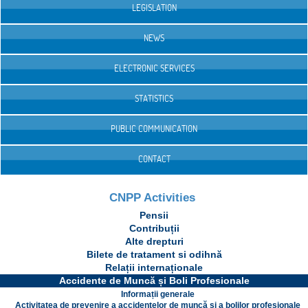
LEGISLATION
NEWS
ELECTRONIC SERVICES
STATISTICS
PUBLIC COMMUNICATION
CONTACT
CNPP Activities
Pensii
Contribuții
Alte drepturi
Bilete de tratament si odihnă
Relații internaționale
Accidente de Muncă și Boli Profesionale
Informații generale
Activitatea de prevenire a accidentelor de muncă și a bolilor profesionale