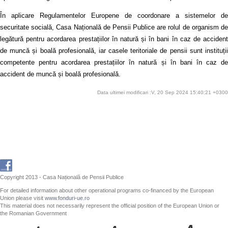
În aplicare Regulamentelor Europene de coordonare a sistemelor de
securitate socială, Casa Națională de Pensii Publice are rolul de organism de
legătură pentru acordarea prestațiilor în natură și în bani în caz de accident
de muncă și boală profesională, iar casele teritoriale de pensii sunt instituții
competente pentru acordarea prestațiilor în natură și în bani în caz de
accident de muncă și boală profesională.
Data ultimei modificari :V, 20 Sep 2024 15:40:21 +0300
Copyright 2013 - Casa Națională de Pensii Publice
For detailed information about other operational programs co-financed by the European
Union please visit
www.fonduri-ue.ro
This material does not necessarily represent the official position of the European Union or
the Romanian Government