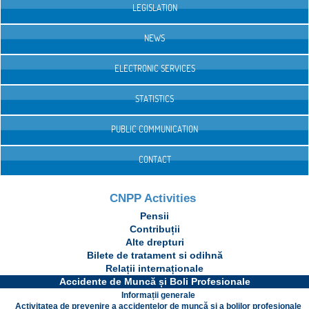
LEGISLATION
NEWS
ELECTRONIC SERVICES
STATISTICS
PUBLIC COMMUNICATION
CONTACT
CNPP Activities
Pensii
Contribuții
Alte drepturi
Bilete de tratament si odihnă
Relații internaționale
Accidente de Muncă și Boli Profesionale
Informații generale
Activitatea de prevenire a accidentelor de muncă și a bolilor profesionale