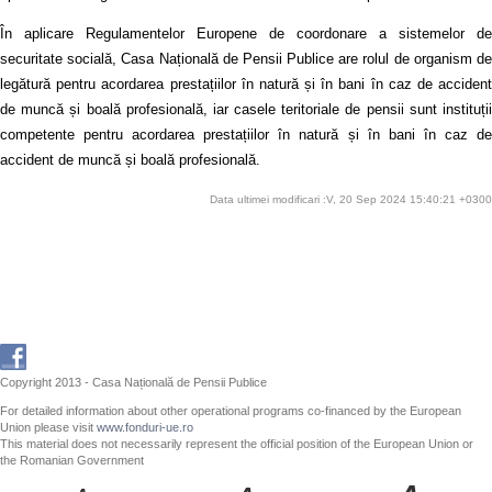
În aplicare Regulamentelor Europene de coordonare a sistemelor de
securitate socială, Casa Națională de Pensii Publice are rolul de organism de
legătură pentru acordarea prestațiilor în natură și în bani în caz de accident
de muncă și boală profesională, iar casele teritoriale de pensii sunt instituții
competente pentru acordarea prestațiilor în natură și în bani în caz de
accident de muncă și boală profesională.
Data ultimei modificari :V, 20 Sep 2024 15:40:21 +0300
Copyright 2013 - Casa Națională de Pensii Publice
For detailed information about other operational programs co-financed by the European
Union please visit
www.fonduri-ue.ro
This material does not necessarily represent the official position of the European Union or
the Romanian Government