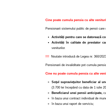
Cine poate cumula pensia cu alte venitur
Pensionarii sistemului public de pensii care r
Activități pentru care se datorează co
Activități în calitate de prestator ca
veniturilor.
!!!!
Noutate introdusă de Legea nr. 360/2023 
Pensionarii de invaliditate pot cumula pensia
Cine nu poate cumula pensia cu alte veni
Soţul supravieţuitor beneficiar al u
(3.700 lei începând cu data de 1 iulie 2
Beneficiarul unei pensii anticipate,
c
în baza unui contract individual de mun
în baza unui raport de serviciu;