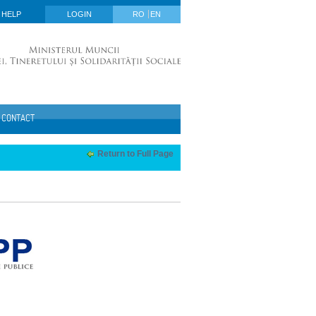
HELP
LOGIN
RO
EN
CONTACT
Return to Full Page