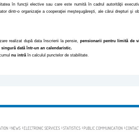
atea în funcţii elective sau care este numită în cadrul autorităţii executiv
 dintr-o organizaţie a cooperaţiei meşteşugăreşti, ale cărui drepturi şi oblig
izare realizat după data înscrierii la pensie,
pensionarii pentru limită de v
 singură dată într-un an calendaristic.
e cumul
nu intră
în calculul punctelor de stabilitate.
ATION
NEWS
ELECTRONIC SERVICES
STATISTICS
PUBLIC COMMUNICATION
CONTAC