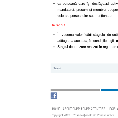
ca persoană care îşi desfăşoară activit
mandatului, precum şi membrul cooperator
cele ale persoanelor susmenționate.
De reținut !!
În vederea valorificării stagiului de cot
adăugarea acestuia, în condiţiile legii,
o
Stagiul de cotizare realizat în regim d
Tweet
Navigation
HOME
ABOUT CNPP
CNPP ACTIVITIES
LEGISL
Copyright 2013 - Casa Națională de Pensii Publice