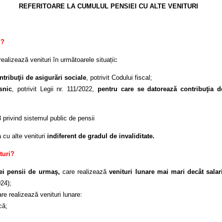
REFERITOARE LA CUMULUL PENSIEI CU ALTE VENITURI
i?
ealizează venituri în următoarele situații
:
ntribuţii de asigurări sociale
, potrivit Codului fiscal;
snic
, potrivit Legii nr. 111/2022,
pentru care se datorează contribuţia d
privind sistemul public de pensii
 cu alte venituri
indiferent de gradul de invaliditate.
turi?
nei pensii de urmaş,
care realizează
venituri lunare
mai mari decât salar
024);
are realizează venituri lunare:
că;