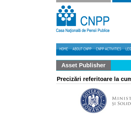
Skip to Content
HOME
ABOUT CNPP
CNPP ACTIVITIES
LEG
Navigation
Asset Publisher
Precizări referitoare la cu