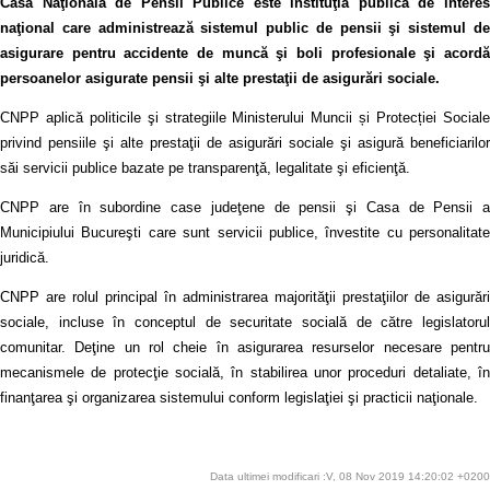
Casa Naţională de Pensii Publice este instituţia publică de interes
naţional care administrează sistemul public de pensii şi sistemul de
asigurare pentru accidente de muncă şi boli profesionale şi acordă
persoanelor asigurate pensii şi alte prestaţii de asigurări sociale.
CNPP aplică politicile şi strategiile Ministerului Muncii și Protecției Sociale
privind pensiile şi alte prestaţii de asigurări sociale şi asigură beneficiarilor
săi servicii publice bazate pe transparenţă, legalitate şi eficienţă.
CNPP are în subordine case judeţene de pensii şi Casa de Pensii a
Municipiului Bucureşti care sunt servicii publice, învestite cu personalitate
juridică.
CNPP are rolul principal în administrarea majorităţii prestaţiilor de asigurări
sociale, incluse în conceptul de securitate socială de către legislatorul
comunitar. Deţine un rol cheie în asigurarea resurselor necesare pentru
mecanismele de protecţie socială, în stabilirea unor proceduri detaliate, în
finanţarea şi organizarea sistemului conform legislaţiei şi practicii naţionale.
Data ultimei modificari :V, 08 Nov 2019 14:20:02 +0200