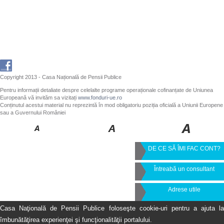
Copyright 2013 - Casa Națională de Pensii Publice
Pentru informații detaliate despre celelalte programe operaționale cofinanțate de Uniunea
Europeană vă invităm sa vizitați
www.fonduri-ue.ro
Conținutul acestui material nu reprezintă în mod obligatoriu poziția oficială a Uniunii Europene
sau a Guvernului României
DE CE SĂ ÎMI FAC CONT?
Întreabă un consultant
Adrese utile
Casa Naţională de Pensii Publice foloseşte cookie-uri pentru a ajuta la
îmbunătăţirea experienţei şi funcţionalităţii portalului.