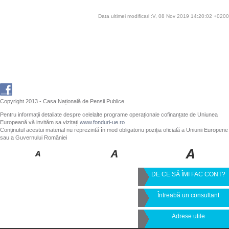
Data ultimei modificari :V, 08 Nov 2019 14:20:02 +0200
Copyright 2013 - Casa Națională de Pensii Publice
Pentru informații detaliate despre celelalte programe operaționale cofinanțate de Uniunea
Europeană vă invităm sa vizitați
www.fonduri-ue.ro
Conținutul acestui material nu reprezintă în mod obligatoriu poziția oficială a Uniunii Europene
sau a Guvernului României
DE CE SĂ ÎMI FAC CONT?
Întreabă un consultant
Adrese utile