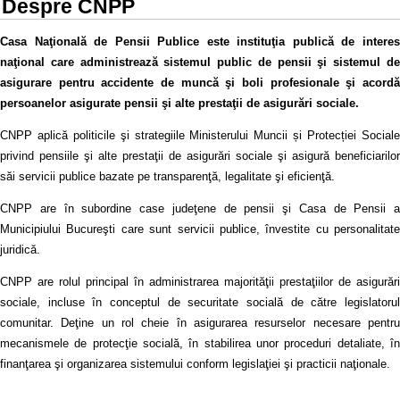
Despre CNPP
Casa Naţională de Pensii Publice este instituţia publică de interes
naţional care administrează sistemul public de pensii şi sistemul de
asigurare pentru accidente de muncă şi boli profesionale şi acordă
persoanelor asigurate pensii şi alte prestaţii de asigurări sociale.
CNPP aplică politicile şi strategiile Ministerului Muncii și Protecției Sociale
privind pensiile şi alte prestaţii de asigurări sociale şi asigură beneficiarilor
săi servicii publice bazate pe transparenţă, legalitate şi eficienţă.
CNPP are în subordine case judeţene de pensii şi Casa de Pensii a
Municipiului Bucureşti care sunt servicii publice, învestite cu personalitate
juridică.
CNPP are rolul principal în administrarea majorităţii prestaţiilor de asigurări
sociale, incluse în conceptul de securitate socială de către legislatorul
comunitar. Deţine un rol cheie în asigurarea resurselor necesare pentru
mecanismele de protecţie socială, în stabilirea unor proceduri detaliate, în
finanţarea şi organizarea sistemului conform legislaţiei şi practicii naţionale.