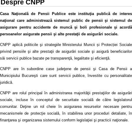
Despre CNPP
Casa Naţională de Pensii Publice este instituţia publică de interes
naţional care administrează sistemul public de pensii şi sistemul de
asigurare pentru accidente de muncă şi boli profesionale şi acordă
persoanelor asigurate pensii şi alte prestaţii de asigurări sociale.
CNPP aplică politicile şi strategiile Ministerului Muncii și Protecției Sociale
privind pensiile şi alte prestaţii de asigurări sociale şi asigură beneficiarilor
săi servicii publice bazate pe transparenţă, legalitate şi eficienţă.
CNPP are în subordine case judeţene de pensii şi Casa de Pensii a
Municipiului Bucureşti care sunt servicii publice, învestite cu personalitate
juridică.
CNPP are rolul principal în administrarea majorităţii prestaţiilor de asigurări
sociale, incluse în conceptul de securitate socială de către legislatorul
comunitar. Deţine un rol cheie în asigurarea resurselor necesare pentru
mecanismele de protecţie socială, în stabilirea unor proceduri detaliate, în
finanţarea şi organizarea sistemului conform legislaţiei şi practicii naţionale.