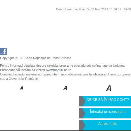
Data ultimei modificari :V, 08 Nov 2019 14:20:02 +0200
Copyright 2013 - Casa Națională de Pensii Publice
Pentru informații detaliate despre celelalte programe operaționale cofinanțate de Uniunea
Europeană vă invităm sa vizitați
www.fonduri-ue.ro
Conținutul acestui material nu reprezintă în mod obligatoriu poziția oficială a Uniunii Europene
sau a Guvernului României
DE CE SĂ ÎMI FAC CONT?
Întreabă un consultant
Adrese utile