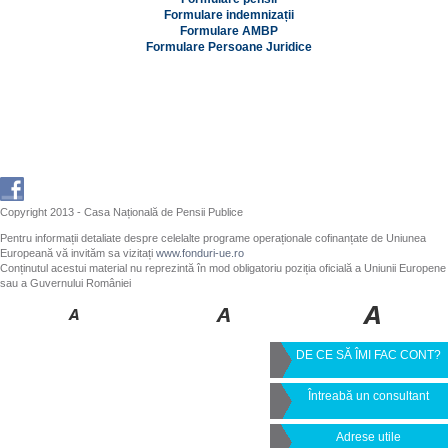
Formulare indemnizații
Formulare AMBP
Formulare Persoane Juridice
Copyright 2013 - Casa Națională de Pensii Publice
Pentru informații detaliate despre celelalte programe operaționale cofinanțate de Uniunea
Europeană vă invităm sa vizitați
www.fonduri-ue.ro
Conținutul acestui material nu reprezintă în mod obligatoriu poziția oficială a Uniunii Europene
sau a Guvernului României
DE CE SĂ ÎMI FAC CONT?
Întreabă un consultant
Adrese utile