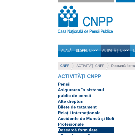
Sari la continut
ACASĂ
DESPRE CNPP
ACTIVITĂȚI CNPP
L
Navigare
CNPP
ACTIVITĂȚI CNPP
Descarcă formu
ACTIVITĂȚI CNPP
Pensii
Asigurarea în sistemul
public de pensii
Alte drepturi
Bilete de tratament
Relații internaționale
Accidente de Muncă și Boli
Profesionale
Descarcă formulare