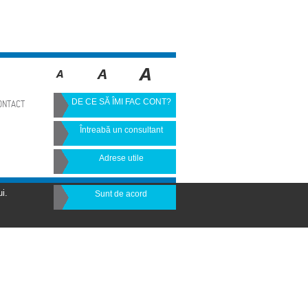
DE CE SĂ ÎMI FAC CONT?
ONTACT
Întreabă un consultant
Adrese utile
i.
Sunt de acord