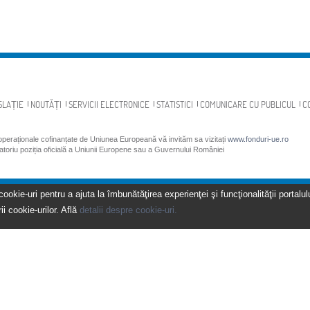
SLAȚIE
NOUTĂȚI
SERVICII ELECTRONICE
STATISTICI
COMUNICARE CU PUBLICUL
C
 operaționale cofinanțate de Uniunea Europeană vă invităm sa vizitați
www.fonduri-ue.ro
gatoriu poziția oficială a Uniunii Europene sau a Guvernului României
kie-uri pentru a ajuta la îmbunătăţirea experienţei şi funcţionalităţii portalulu
ii cookie-urilor. Află
detalii despre cookie-uri.