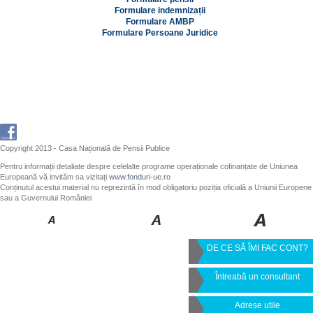
Formulare indemnizații
Formulare AMBP
Formulare Persoane Juridice
Copyright 2013 - Casa Națională de Pensii Publice
Pentru informații detaliate despre celelalte programe operaționale cofinanțate de Uniunea
Europeană vă invităm sa vizitați
www.fonduri-ue.ro
Conținutul acestui material nu reprezintă în mod obligatoriu poziția oficială a Uniunii Europene
sau a Guvernului României
DE CE SĂ ÎMI FAC CONT?
Întreabă un consultant
Adrese utile