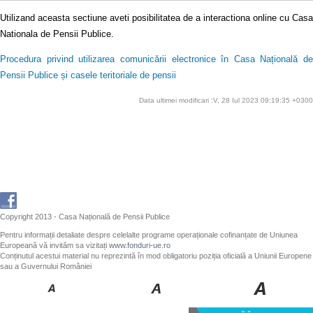
Utilizand aceasta sectiune aveti posibilitatea de a interactiona online cu Casa
Nationala de Pensii Publice.
Procedura privind utilizarea comunicării electronice în Casa Națională de
Pensii Publice și casele teritoriale de pensii
Data ultimei modificari :V, 28 Iul 2023 09:19:35 +0300
Copyright 2013 - Casa Națională de Pensii Publice
Pentru informații detaliate despre celelalte programe operaționale cofinanțate de Uniunea
Europeană vă invităm sa vizitați
www.fonduri-ue.ro
Conținutul acestui material nu reprezintă în mod obligatoriu poziția oficială a Uniunii Europene
sau a Guvernului României