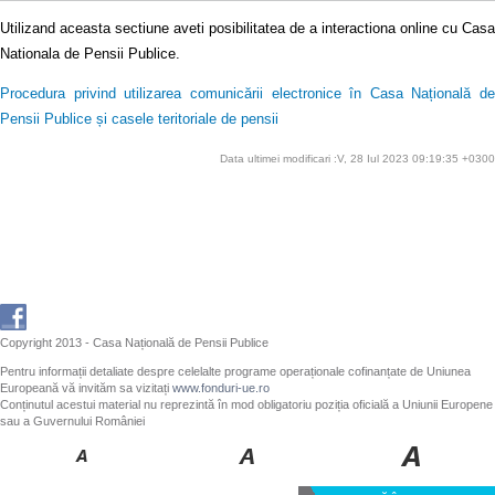
Utilizand aceasta sectiune aveti posibilitatea de a interactiona online cu Casa
Nationala de Pensii Publice.
Procedura privind utilizarea comunicării electronice în Casa Națională de
Pensii Publice și casele teritoriale de pensii
Data ultimei modificari :V, 28 Iul 2023 09:19:35 +0300
Copyright 2013 - Casa Națională de Pensii Publice
Pentru informații detaliate despre celelalte programe operaționale cofinanțate de Uniunea
Europeană vă invităm sa vizitați
www.fonduri-ue.ro
Conținutul acestui material nu reprezintă în mod obligatoriu poziția oficială a Uniunii Europene
sau a Guvernului României