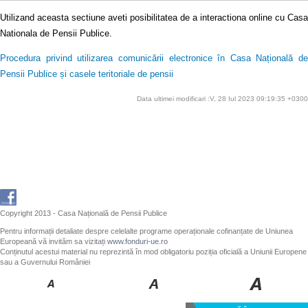
Utilizand aceasta sectiune aveti posibilitatea de a interactiona online cu Casa
Nationala de Pensii Publice.
Procedura privind utilizarea comunicării electronice în Casa Națională de
Pensii Publice și casele teritoriale de pensii
Data ultimei modificari :V, 28 Iul 2023 09:19:35 +0300
Copyright 2013 - Casa Națională de Pensii Publice
Pentru informații detaliate despre celelalte programe operaționale cofinanțate de Uniunea
Europeană vă invităm sa vizitați
www.fonduri-ue.ro
Conținutul acestui material nu reprezintă în mod obligatoriu poziția oficială a Uniunii Europene
sau a Guvernului României