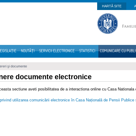
HARTĂ SITE
EGISLAȚIE
NOUTĂȚI
SERVICII ELECTRONICE
STATISTICI
COMUNICARE CU PUBL
reri şi documente
ere documente electronice
ceasta sectiune aveti posibilitatea de a interactiona online cu Casa Nationala
rivind utilizarea comunicării electronice în Casa Națională de Pensii Publice și