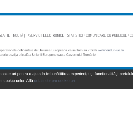
SLAȚIE
NOUTĂȚI
SERVICII ELECTRONICE
STATISTICI
COMUNICARE CU PUBLICUL
C
 operaționale cofinanțate de Uniunea Europeană vă invităm sa vizitați
www.fonduri-ue.ro
gatoriu poziția oficială a Uniunii Europene sau a Guvernului României
kie-uri pentru a ajuta la îmbunătăţirea experienţei şi funcţionalităţii portalulu
ii cookie-urilor. Află
detalii despre cookie-uri.