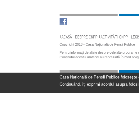
Navigare
ACASĂ
DESPRE CNPP
ACTIVITĂȚI CNPP
LEGI
Copyright 2013 - Casa Națională de Pensii Publice
Pentru informații detaliate despre celelalte programe
Conținutul acestui material nu reprezintă în mod obli
Casa Naţională de Pensii Publice foloseşte coo
Continuând, îţi exprimi acordul asupra folosir