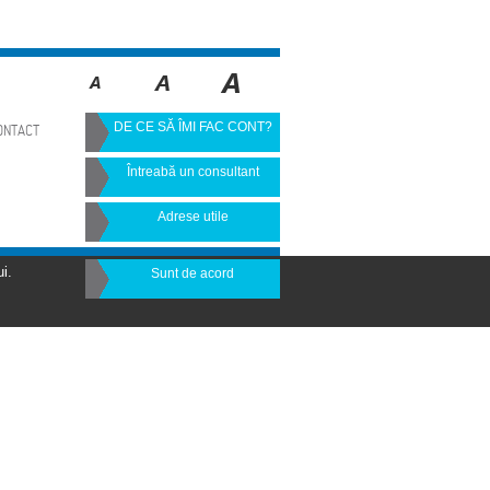
DE CE SĂ ÎMI FAC CONT?
ONTACT
Întreabă un consultant
Adrese utile
i.
Sunt de acord