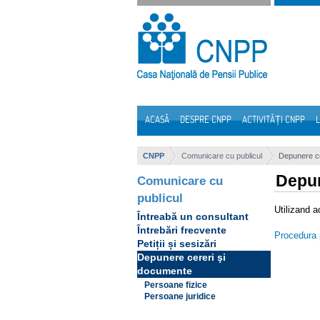
Sari la continut
ACASĂ
DESPRE CNPP
ACTIVITĂȚI CNPP
L
Navigare
CNPP
Comunicare cu publicul
Depunere ce
Depun
Comunicare cu
publicul
Utilizand a
Întreabă un consultant
Întrebări frecvente
Procedura p
Petiții și sesizări
Depunere cereri şi
documente
Persoane fizice
Persoane juridice