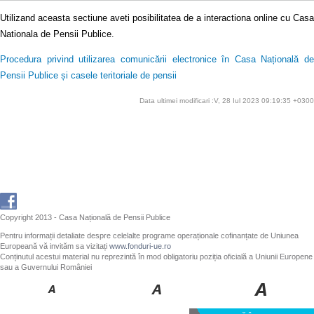
Utilizand aceasta sectiune aveti posibilitatea de a interactiona online cu Casa
Nationala de Pensii Publice.
Procedura privind utilizarea comunicării electronice în Casa Națională de
Pensii Publice și casele teritoriale de pensii
Data ultimei modificari :V, 28 Iul 2023 09:19:35 +0300
Copyright 2013 - Casa Națională de Pensii Publice
Pentru informații detaliate despre celelalte programe operaționale cofinanțate de Uniunea
Europeană vă invităm sa vizitați
www.fonduri-ue.ro
Conținutul acestui material nu reprezintă în mod obligatoriu poziția oficială a Uniunii Europene
sau a Guvernului României