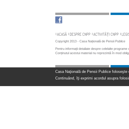
Navigare
ACASĂ
DESPRE CNPP
ACTIVITĂȚI CNPP
LEGI
Copyright 2013 - Casa Națională de Pensii Publice
Pentru informații detaliate despre celelalte programe
Conținutul acestui material nu reprezintă în mod obli
Casa Naţională de Pensii Publice foloseşte coo
Continuând, îţi exprimi acordul asupra folosir