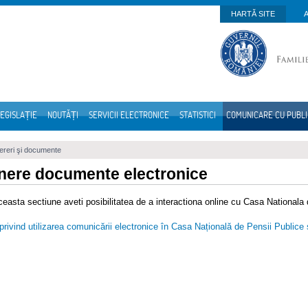
HARTĂ SITE
EGISLAȚIE
NOUTĂȚI
SERVICII ELECTRONICE
STATISTICI
COMUNICARE CU PUBL
reri şi documente
ere documente electronice
ceasta sectiune aveti posibilitatea de a interactiona online cu Casa Nationala
rivind utilizarea comunicării electronice în Casa Națională de Pensii Publice și