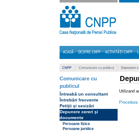
Sari la continut
ACASĂ
DESPRE CNPP
ACTIVITĂȚI CNPP
L
Navigare
CNPP
Comunicare cu publicul
Depunere ce
Depun
Comunicare cu
publicul
Utilizand a
Întreabă un consultant
Întrebări frecvente
Procedura p
Petiții și sesizări
Depunere cereri şi
documente
Persoane fizice
Persoane juridice