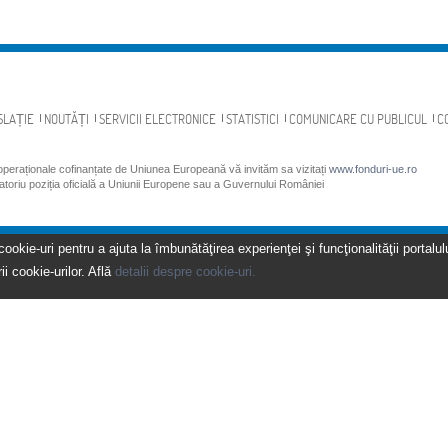
SLAȚIE
NOUTĂȚI
SERVICII ELECTRONICE
STATISTICI
COMUNICARE CU PUBLICUL
C
 operaționale cofinanțate de Uniunea Europeană vă invităm sa vizitați
www.fonduri-ue.ro
gatoriu poziția oficială a Uniunii Europene sau a Guvernului României
kie-uri pentru a ajuta la îmbunătăţirea experienţei şi funcţionalităţii portalulu
ii cookie-urilor. Află
detalii despre cookie-uri.