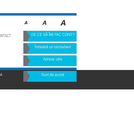
DE CE SĂ ÎMI FAC CONT?
ONTACT
Întreabă un consultant
Adrese utile
i.
Sunt de acord