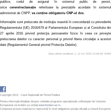
publice, codul de asigurat în sistemul public de pensii,
orice
cerere/reclamație
referitoare la prestațiile acordate în sistemu
administrat de CNPP,
va conține obligatoriu CNP-ul dvs.
Informațiile sunt prelucrate de instituţia noastră în concordanță cu prevederile
Regulamentului (UE) 2016/679 al Parlamentului European și al Consiliului din
27 aprilie 2016 privind protecţia persoanelor fizice în ceea ce priveşte
prelucrarea datelor cu caracter personal şi privind libera circulaţie a acestor
date (Regulamentul General privind Protecția Datelor).
Data ultimei modificari :J, 12 Iun 2025 13:49:39 +0300
Copyright 2013 - Casa Națională de Pensii Publice
Pentru informații detaliate despre celelalte programe operaționale cofinanțate de Uniunea
Europeană vă invităm sa vizitați
www.fonduri-ue.ro
Conținutul acestui material nu reprezintă în mod obligatoriu poziția oficială a Uniunii Europene