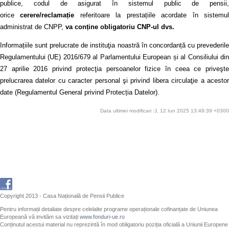
publice, codul de asigurat în sistemul public de pensii,
orice
cerere/reclamație
referitoare la prestațiile acordate în sistemu
administrat de CNPP,
va conține obligatoriu CNP-ul dvs.
Informațiile sunt prelucrate de instituţia noastră în concordanță cu prevederile
Regulamentului (UE) 2016/679 al Parlamentului European și al Consiliului din
27 aprilie 2016 privind protecţia persoanelor fizice în ceea ce priveşte
prelucrarea datelor cu caracter personal şi privind libera circulaţie a acestor
date (Regulamentul General privind Protecția Datelor).
Data ultimei modificari :J, 12 Iun 2025 13:49:39 +0300
Copyright 2013 - Casa Națională de Pensii Publice
Pentru informații detaliate despre celelalte programe operaționale cofinanțate de Uniunea
Europeană vă invităm sa vizitați
www.fonduri-ue.ro
Conținutul acestui material nu reprezintă în mod obligatoriu poziția oficială a Uniunii Europene