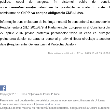
publice, codul de asigurat în sistemul public de pensii,
orice
cerere/reclamație
referitoare la prestațiile acordate în sistemu
administrat de CNPP,
va conține obligatoriu CNP-ul dvs.
Informațiile sunt prelucrate de instituţia noastră în concordanță cu prevederile
Regulamentului (UE) 2016/679 al Parlamentului European și al Consiliului din
27 aprilie 2016 privind protecţia persoanelor fizice în ceea ce priveşte
prelucrarea datelor cu caracter personal şi privind libera circulaţie a acestor
date (Regulamentul General privind Protecția Datelor).
Data ultimei modificari :J, 12 Iun 2025 13:49:39 +0300
Copyright 2013 - Casa Națională de Pensii Publice
Pentru informații detaliate despre celelalte programe operaționale cofinanțate de Uniunea
Europeană vă invităm sa vizitați
www.fonduri-ue.ro
Conținutul acestui material nu reprezintă în mod obligatoriu poziția oficială a Uniunii Europene