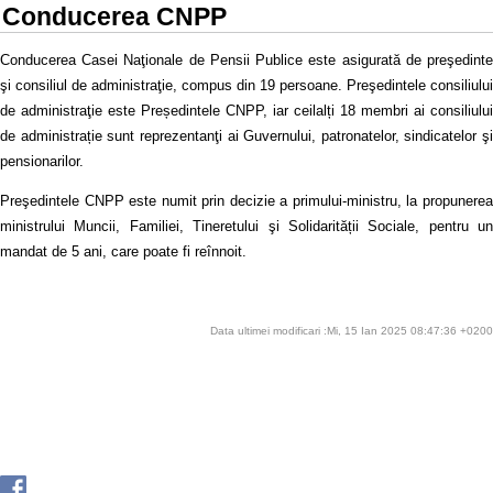
Conducerea CNPP
Conducerea Casei Naţionale de Pensii Publice este asigurată de preşedinte
şi consiliul de administraţie, compus din 19 persoane. Preşedintele consiliului
de administraţie este Președintele CNPP, iar ceilalți 18 membri ai consiliului
de administrație sunt reprezentanţi ai Guvernului, patronatelor, sindicatelor şi
pensionarilor.
Preşedintele CNPP este numit prin decizie a primului-ministru, la propunerea
ministrului Muncii, Familiei, Tineretului şi Solidarității Sociale, pentru un
mandat de 5 ani, care poate fi reînnoit.
Data ultimei modificari :Mi, 15 Ian 2025 08:47:36 +0200